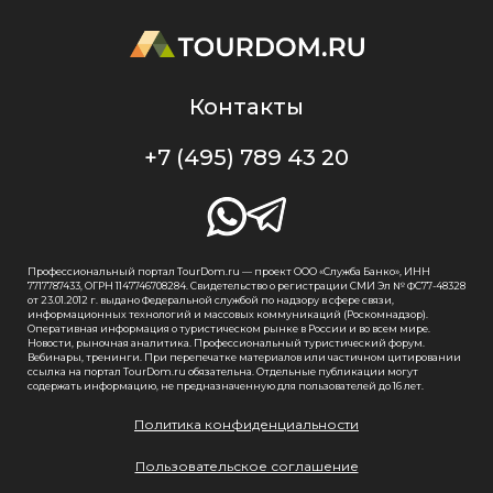
Контакты
+7 (495) 789 43 20
Профессиональный портал TourDom.ru — проект ООО «Служба Банко», ИНН
7717787433, ОГРН 1147746708284. Свидетельство о регистрации СМИ Эл № ФС77-48328
от 23.01.2012 г. выдано Федеральной службой по надзору в сфере связи,
информационных технологий и массовых коммуникаций (Роскомнадзор).
Оперативная информация о туристическом рынке в России и во всем мире.
Новости, рыночная аналитика. Профессиональный туристический форум.
Вебинары, тренинги. При перепечатке материалов или частичном цитировании
ссылка на портал TourDom.ru обязательна. Отдельные публикации могут
содержать информацию, не предназначенную для пользователей до 16 лет.
Политика конфиденциальности
Пользовательское соглашение