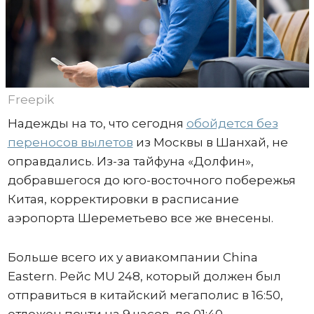
Freepik
Надежды на то, что сегодня
обойдется без
переносов вылетов
из Москвы в Шанхай, не
оправдались. Из-за тайфуна «Долфин»,
добравшегося до юго-восточного побережья
Китая, корректировки в расписание
аэропорта Шереметьево все же внесены.
Больше всего их у авиакомпании China
Eastern. Рейс MU 248, который должен был
отправиться в китайский мегаполис в 16:50,
отложен почти на 9 часов, до 01:40