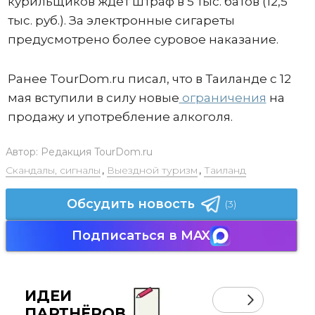
курильщиков ждет штраф в 5 тыс. батов (12,5
тыс. руб.). За электронные сигареты
предусмотрено более суровое наказание.
Ранее TourDom.ru писал, что в Таиланде с 12
мая вступили в силу новые
ограничения
на
продажу и употребление алкоголя.
Автор:
Редакция TourDom.ru
Скандалы, сигналы
,
Выездной туризм
,
Таиланд
Обсудить новость
(3)
Подписаться в MAX
ИДЕИ
ПАРТНЁРОВ