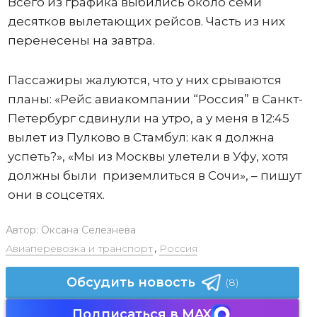
Всего из графика выбились около семи
десятков вылетающих рейсов. Часть из них
перенесены на завтра.
Пассажиры жалуются, что у них срываются
планы: «Рейс авиакомпании “Россия” в Санкт-
Петербург сдвинули на утро, а у меня в 12:45
вылет из Пулково в Стамбул: как я должна
успеть?», «Мы из Москвы улетели в Уфу, хотя
должны были приземлиться в Сочи», – пишут
они в соцсетях.
Автор:
Оксана Селезнева
Авиаперевозка и транспорт
,
Россия
Обсудить новость
(8)
Подписаться в MAX