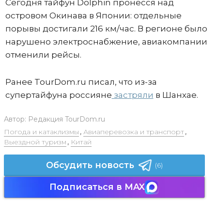
Сегодня тайфун Dolphin пронесся над
островом Окинава в Японии: отдельные
порывы достигали 216 км/час. В регионе было
нарушено электроснабжение, авиакомпании
отменили рейсы.
Ранее TourDom.ru писал, что из-за
супертайфуна россияне
застряли
в Шанхае.
Автор:
Редакция TourDom.ru
Погода и катаклизмы
,
Авиаперевозка и транспорт
,
Выездной туризм
,
Китай
Обсудить новость
(6)
Подписаться в MAX