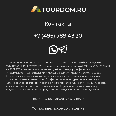
Контакты
+7 (495) 789 43 20
Профессиональный портал TourDom.ru — проект ООО «Служба Банко», ИНН
7717787433, ОГРН 1147746708284. Свидетельство о регистрации СМИ Эл № ФС77-48328
от 23.01.2012 г. выдано Федеральной службой по надзору в сфере связи,
информационных технологий и массовых коммуникаций (Роскомнадзор).
Оперативная информация о туристическом рынке в России и во всем мире.
Новости, рыночная аналитика. Профессиональный туристический форум.
Вебинары, тренинги. При перепечатке материалов или частичном цитировании
ссылка на портал TourDom.ru обязательна. Отдельные публикации могут
содержать информацию, не предназначенную для пользователей до 16 лет.
Политика конфиденциальности
Пользовательское соглашение