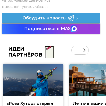
Автор:
Алексей Денисенков
Выездной туризм
,
Абхазия
Обсудить новость
(2)
Подписаться в MAX
ИДЕИ
ПАРТНЁРОВ
«Роза Хутор» открыл
Летние акции 