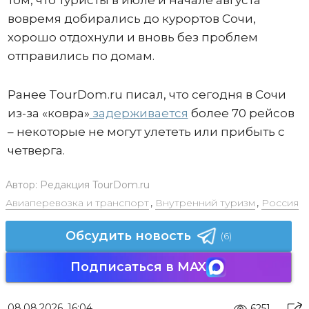
вовремя добирались до курортов Сочи,
хорошо отдохнули и вновь без проблем
отправились по домам.
Ранее TourDom.ru писал, что сегодня в Сочи
из-за «ковра»
задерживается
более 70 рейсов
– некоторые не могут улететь или прибыть с
четверга.
Автор:
Редакция TourDom.ru
Авиаперевозка и транспорт
,
Внутренний туризм
,
Россия
Обсудить новость
(6)
Подписаться в MAX
08.08.2026, 16:04
6251