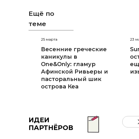
Ещё по
теме
25 марта
23 м
Весенние греческие
Sun
каникулы в
ос
One&Only: гламур
ещ
Афинской Ривьеры и
из
пасторальный шик
острова Кеа
ИДЕИ
ПАРТНЁРОВ