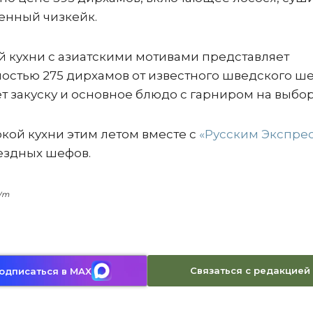
менный чизкейк.
ой кухни с азиатскими мотивами представляет
остью 275 дирхамов от известного шведского ш
т закуску и основное блюдо с гарниром на выбо
кой кухни этим летом вместе с
«Русским Экспре
ездных шефов.
UWm
Связаться с редакцией
одписаться в MAX