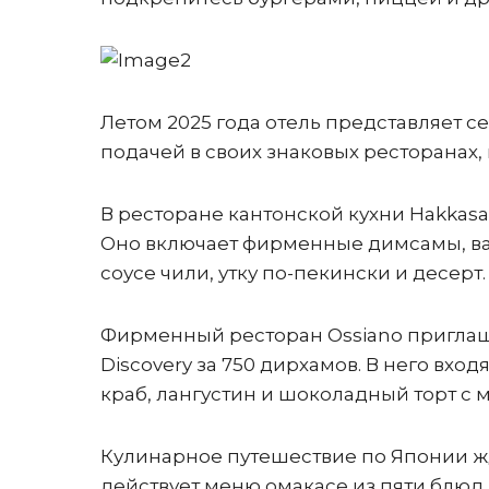
Летом 2025 года отель представляет 
подачей в своих знаковых ресторанах,
В ресторане кантонской кухни Hakkasa
Оно включает фирменные димсамы, ваг
соусе чили, утку по-пекински и десерт.
Фирменный ресторан Ossiano приглаш
Discovery за 750 дирхамов. В него вход
краб, лангустин и шоколадный торт с
Кулинарное путешествие по Японии жд
действует меню омакасе из пяти блюд