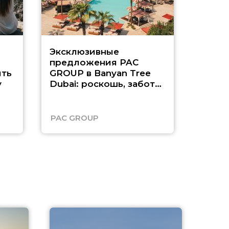
Эксклюзивные
Как п
предложения PAC
насыщ
ть
GROUP в Banyan Tree
Рас-э
у
Dubai: роскошь, забота
о детях и выгода до
45%
PAC GROUP
Русск
A