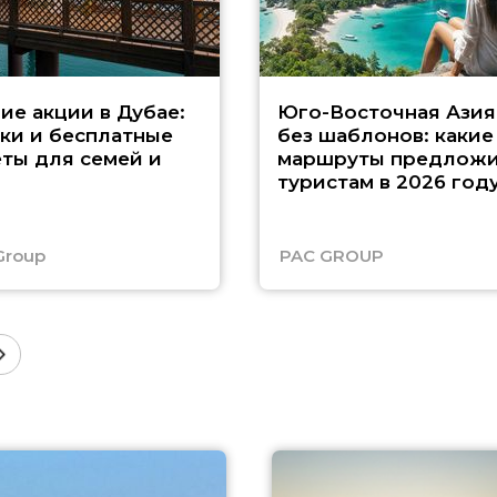
ие акции в Дубае:
Юго-Восточная Азия
ки и бесплатные
без шаблонов: какие
ты для семей и
маршруты предложи
туристам в 2026 год
Group
PAC GROUP