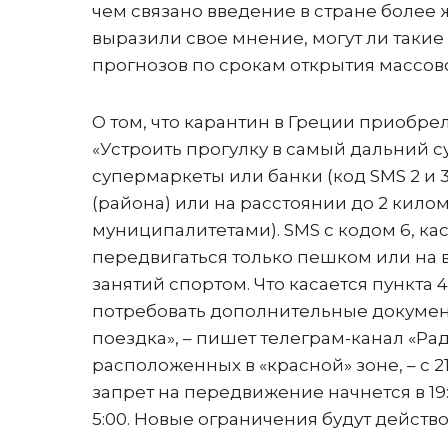
чем связано введение в стране более
выразили свое мнение, могут ли таки
прогнозов по срокам открытия массово
О том, что карантин в Греции приобре
«Устроить прогулку в самый дальний 
супермаркеты или банки (код SMS 2 и 
(района) или на расстоянии до 2 килом
муниципалитетами). SMS с кодом 6, ка
передвигаться только пешком или на 
занятий спортом. Что касается пункта
потребовать дополнительные документ
поездка», – пишет телеграм-канал «Ра
расположенных в «красной» зоне, – с 21
запрет на передвижение начнется в 19:0
5:00. Новые ограничения будут действов