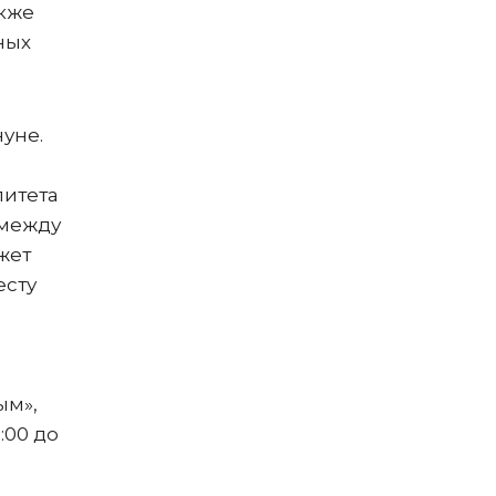
акже
ных
нуне.
литета
 между
жет
есту
ым»,
:00 до