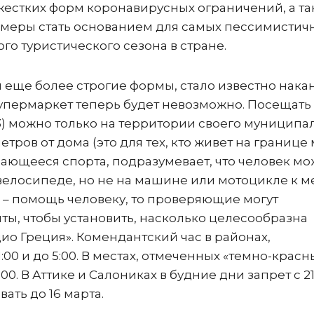
 жестких форм коронавирусных ограничений, а т
е меры стать основанием для самых пессимистич
го туристического сезона в стране.
л еще более строгие формы, стало известно нака
супермаркет теперь будет невозможно. Посещать
3) можно только на территории своего муниципа
етров от дома (это для тех, кто живет на границе
сающееся спорта, подразумевает, что человек мо
велосипеде, но не на машине или мотоцикле к м
 4 – помощь человеку, то проверяющие могут
ы, чтобы установить, насколько целесообразна
дио Греция». Комендантский час в районах,
:00 и до 5:00. В местах, отмеченных «темно-красн
0. В Аттике и Салониках в будние дни запрет с 21
ать до 16 марта.