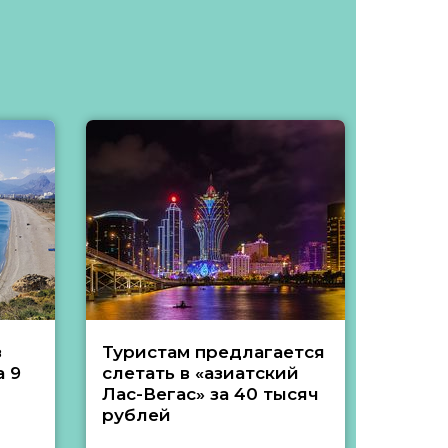
з
Туристам предлагается
Туры 
 9
слетать в «азиатский
подеш
Лас-Вегас» за 40 тысяч
тысяч
рублей