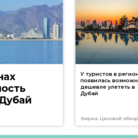
нах
У туристов в регио
появилась возможн
ность
дешевле улететь в
Дубай
 Дубай
Биржа. Ценовой обзор