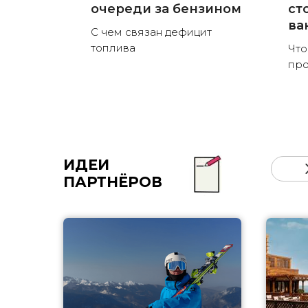
очереди за бензином
ст
ва
С чем связан дефицит
топлива
Что
пр
ИДЕИ
ПАРТНЁРОВ