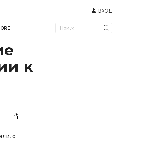
ВХОД
TORE
ие
ии к
ли, с