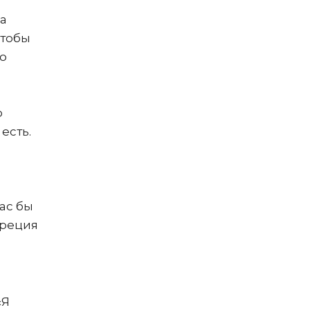
за
чтобы
то
о
есть.
ас бы
Греция
«Я