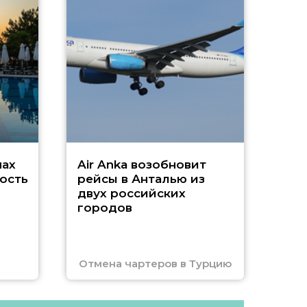
А
г
Чар
нах
Air Anka возобновит
ость
рейсы в Анталью из
двух российских
городов
Отмена чартеров в Турцию