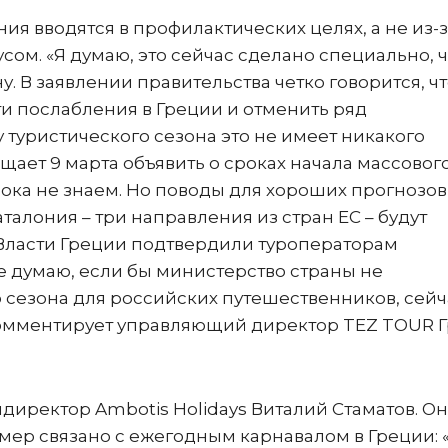
ия вводятся в профилактических целях, а не из-
сом. «Я думаю, это сейчас сделано специально, 
у. В заявлении правительства четко говорится, ч
сти послабления в Греции и отменить ряд
 туристического сезона это не имеет никакого
ает 9 марта объявить о сроках начала массовог
пока не знаем. Но поводы для хороших прогнозов 
аталония – три направления из стран ЕС – будут
. Власти Греции подтвердили туроператорам
 думаю, если бы министерство страны не
 сезона для российских путешественников, сейч
 комментирует управляющий директор TEZ TOUR 
директор Ambotis Holidays Виталий Стаматов. Он
мер связано с ежегодным карнавалом в Греции: 