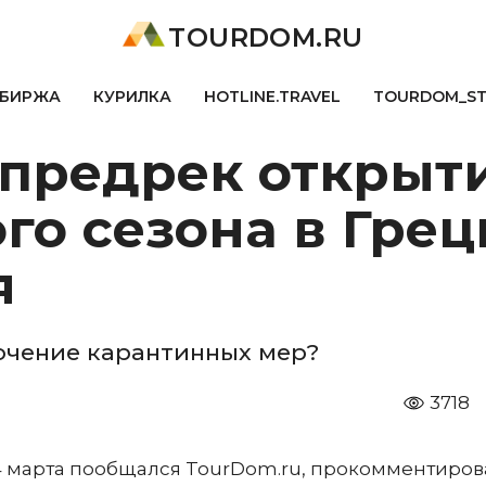
TOURDOM.RU
БИРЖА
КУРИЛКА
HOTLINE.TRAVEL
TOURDOM_S
 предрек открыт
го сезона в Грец
я
точение карантинных мер?
3718
4 марта пообщался TourDom.ru, прокомментирова