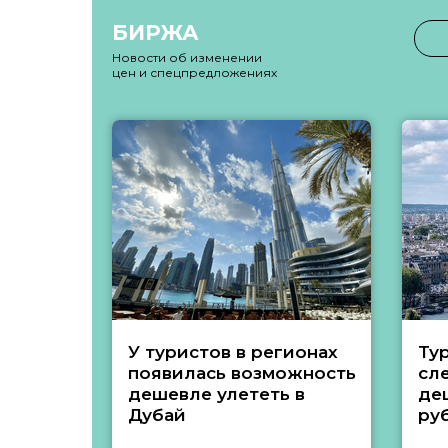
БИРЖА
Новости об изменении
цен и спецпредложениях
У туристов в регионах
Ту
появилась возможность
сл
дешевле улететь в
де
Дубай
ру