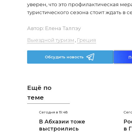
уверен, что это профилактическая ме
туристического сезона стоит ждать в с
Автор:
Елена Талпэу
Выездной туризм
Греция
,
Обсудить новость
П
Ещё по
теме
Сегодня в 19:48
Сего
В Абхазии тоже
Ро
выстроились
в 