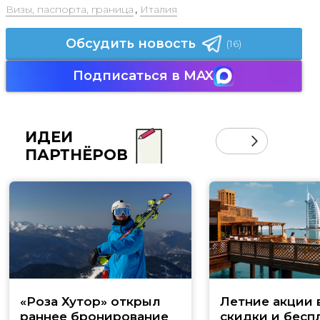
Визы, паспорта, граница
,
Италия
Обсудить новость
(16)
Подписаться в MAX
ИДЕИ
ПАРТНЁРОВ
«Роза Хутор» открыл
Летние акции 
раннее бронирование
скидки и бесп