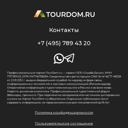
Контакты
+7 (495) 789 43 20
Профессиональный портал TourDom.ru — проект ООО «Служба Банко», ИНН
7717787433, ОГРН 1147746708284. Свидетельство о регистрации СМИ Эл № ФС77-48328
от 23.01.2012 г. выдано Федеральной службой по надзору в сфере связи,
информационных технологий и массовых коммуникаций (Роскомнадзор).
Оперативная информация о туристическом рынке в России и во всем мире.
Новости, рыночная аналитика. Профессиональный туристический форум.
Вебинары, тренинги. При перепечатке материалов или частичном цитировании
ссылка на портал TourDom.ru обязательна. Отдельные публикации могут
содержать информацию, не предназначенную для пользователей до 16 лет.
Политика конфиденциальности
Пользовательское соглашение