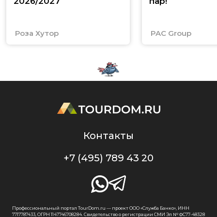
2026/2027
пар!
Роза Хутор
PAC Group
Контакты
+7 (495) 789 43 20
Профессиональный портал TourDom.ru — проект ООО «Служба Банко», ИНН
7717787433, ОГРН 1147746708284. Свидетельство о регистрации СМИ Эл № ФС77-48328