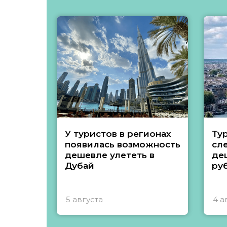
У туристов в регионах
Ту
появилась возможность
сл
дешевле улететь в
де
Дубай
ру
5 августа
4 а