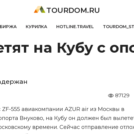
TOURDOM.RU
БИРЖА
КУРИЛКА
HOTLINE.TRAVEL
TOURDOM_S
тят на Кубу с о
задержан
87129
 ZF-555 авиакомпании AZUR air из Москвы в
опорта Внуково, на Кубу он должен был вылете
 московскому времени. Сейчас отправление отл