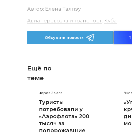
Автор:
Елена Талпэу
Авиаперевозка и транспорт
Куба
,
Обсудить новость
П
Ещё по
теме
через 2 часа
Вчер
Туристы
«У
потребовали у
кр
«Аэрофлота» 200
дн
тысяч за
мо
подорожавшие