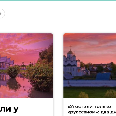
ли у
«Угостили только
круассаном»: два д