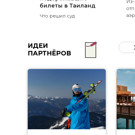
Из-
билеты в Таиланд
отп
аэ
Что решил суд
ИДЕИ
ПАРТНЁРОВ