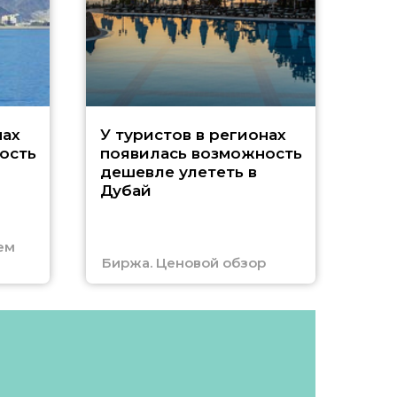
A
нах
У туристов в регионах
ость
появилась возможность
А
дешевле улететь в
Дубай
г
ем
Биржа. Ценовой обзор
Отм