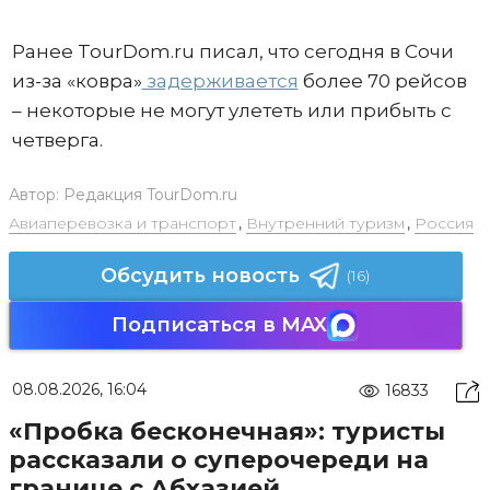
Ранее TourDom.ru писал, что сегодня в Сочи
из-за «ковра»
задерживается
более 70 рейсов
– некоторые не могут улететь или прибыть с
четверга.
Автор:
Редакция TourDom.ru
Авиаперевозка и транспорт
,
Внутренний туризм
,
Россия
Обсудить новость
(16)
Подписаться в MAX
08.08.2026, 16:04
16833
«Пробка бесконечная»: туристы
рассказали о суперочереди на
границе с Абхазией