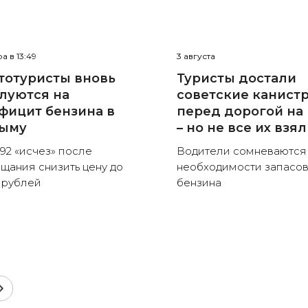
а в 13:49
3 августа
тотуристы вновь
Туристы достали
луются на
советские канист
фицит бензина в
перед дорогой на
ыму
– но не все их взя
92 «исчез» после
Водители сомневаются
щания снизить цену до
необходимости запасо
 рублей
бензина