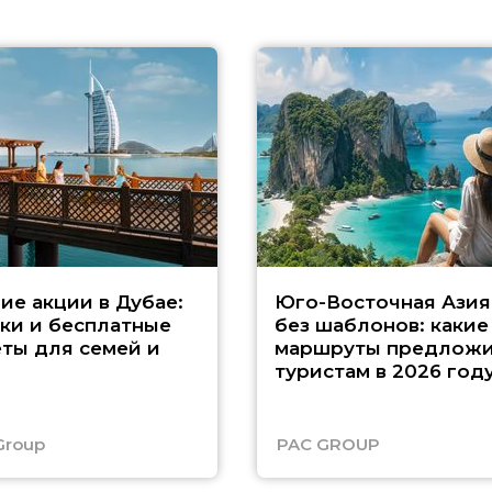
ие акции в Дубае:
Юго-Восточная Азия
ки и бесплатные
без шаблонов: какие
ты для семей и
маршруты предложи
туристам в 2026 год
Group
PAC GROUP