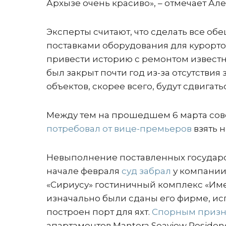
Архызе очень красиво», – отмечает Ал
Эксперты считают, что сделать все об
поставками оборудования для курортов
привести историю с ремонтом известно
был закрыт почти год из-за отсутствия 
объектов, скорее всего, будут сдвигатьс
Между тем на прошедшем 6 марта со
потребовал от вице-премьеров
взять н
Невыполнение поставленных государс
начале февраля
суд забрал
у компании
«Сириусу» гостиничный комплекс «Име
изначально были сданы его фирме, ис
построен порт для яхт.
Спорным приз
апартаментов Mantera Seaview Residen