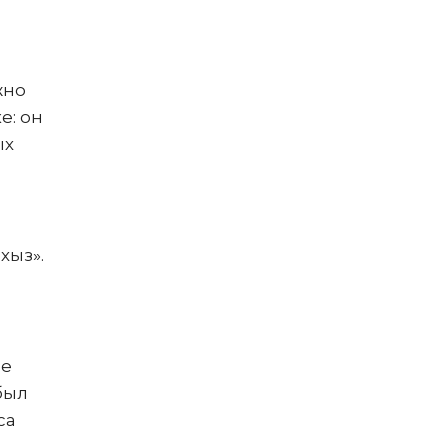
жно
е: он
ых
хыз».
ые
был
са