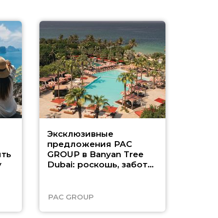
Эксклюзивные
Как п
предложения PAC
насыщ
ть
GROUP в Banyan Tree
Рас-э
у
Dubai: роскошь, забота
о детях и выгода до
45%
PAC GROUP
Русск