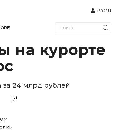
ВХОД
TORE
ы на курорте
ос
 за 24 млрд рублей
ром
делки