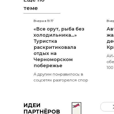
теме
Вчера в 19:17
Вчер
«Все орут, рыба без
Ав
холодильника…»
жа
Туристка
де
раскритиковала
Кр
отдых на
АИ‑
Черноморском
обе
побережье
100
А другим понравилось: в
соцсетях разгорелся спор
ИДЕИ
ПАРТНЁРОВ