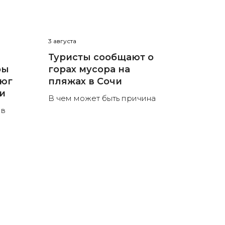
3 августа
Туристы сообщают о
ры
горах мусора на
 юг
пляжах в Сочи
ли
В чем может быть причина
 в
в