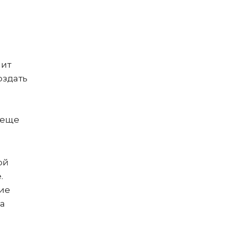
чит
оздать
 еще
ой
.
гие
на