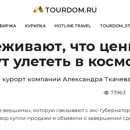
TOURDOM.RU
БИРЖА
КУРИЛКА
HOTLINE.TRAVEL
TOURDOM_S
живают, что цен
т улететь в косм
 курорт компании Александра Ткачева
73963
е вершины», которую связывают с экс-губернато
овор купли-продажи и объявили о завершении с