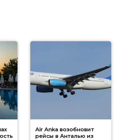
A
А
г
Чар
нах
Air Anka возобновит
ость
рейсы в Анталью из