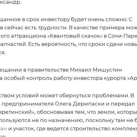
ександр.
ещанное в срок инвестору будет очень сложно. С
 сейчас есть трудности. В качестве примера мо
го аттракциона «Квантовый скачок» в Сочи-Парк
запчастей. Есть вероятность, что сроки сдачи нов
я.
вещании в правительстве Михаил Мишустин
а особый контроль работу инвестора курорта «Ар
твом условий может обернуться проблемами. В
 предпринимателя Олега Дерипаски и передал
ретинский», обосновывая тем, что земли, котор
пользуются не по назначению, поскольку там не 
нан
и участок, где ведется строительство комплек
ce.