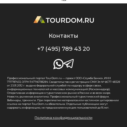
Контакты
+7 (495) 789 43 20
Профессиональный портал TourDom.ru — проект ООО «Служба Банко», ИНН
7717787433, ОГРН 1147746708284. Свидетельство о регистрации СМИ Эл № ФС77-48328
от 23.01.2012 г. выдано Федеральной службой по надзору в сфере связи,
информационных технологий и массовых коммуникаций (Роскомнадзор).
Оперативная информация о туристическом рынке в России и во всем мире.
Новости, рыночная аналитика. Профессиональный туристический форум.
Вебинары, тренинги. При перепечатке материалов или частичном цитировании
ссылка на портал TourDom.ru обязательна. Отдельные публикации могут
содержать информацию, не предназначенную для пользователей до 16 лет.
Политика конфиденциальности