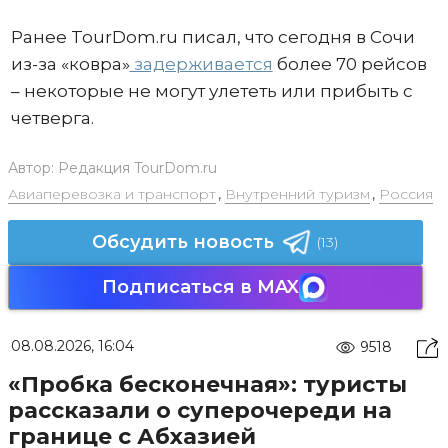
Ранее TourDom.ru писал, что сегодня в Сочи
из-за «ковра»
задерживается
более 70 рейсов
– некоторые не могут улететь или прибыть с
четверга.
Автор:
Редакция TourDom.ru
Авиаперевозка и транспорт
,
Внутренний туризм
,
Россия
Обсудить новость
(13)
Подписаться в MAX
08.08.2026, 16:04
9518
«Пробка бесконечная»: туристы
рассказали о суперочереди на
границе с Абхазией