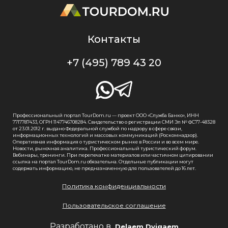
Контакты
+7 (495) 789 43 20
Профессиональный портал TourDom.ru — проект ООО «Служба Банко», ИНН
7717787433, ОГРН 1147746708284. Свидетельство о регистрации СМИ Эл № ФС77-48328
от 23.01.2012 г. выдано Федеральной службой по надзору в сфере связи,
информационных технологий и массовых коммуникаций (Роскомнадзор).
Оперативная информация о туристическом рынке в России и во всем мире.
Новости, рыночная аналитика. Профессиональный туристический форум.
Вебинары, тренинги. При перепечатке материалов или частичном цитировании
ссылка на портал TourDom.ru обязательна. Отдельные публикации могут
содержать информацию, не предназначенную для пользователей до 16 лет.
Политика конфиденциальности
Пользовательское соглашение
Разработано в
Delaem Dvigaem