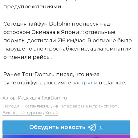
предупреждениями.
Сегодня тайфун Dolphin пронесся над
островом Окинава в Японии: отдельные
порывы достигали 216 км/час. В регионе было
нарушено электроснабжение, авиакомпании
отменили рейсы.
Ранее TourDom.ru писал, что из-за
супертайфуна россияне
застряли
в Шанхае.
Автор:
Редакция TourDom.ru
Погода и катаклизмы
,
Авиаперевозка и транспорт
,
Выездной туризм
,
Китай
Обсудить новость
(6)