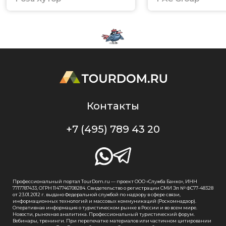
Контакты
+7 (495) 789 43 20
Профессиональный портал TourDom.ru — проект ООО «Служба Банко», ИНН
7717787433, ОГРН 1147746708284. Свидетельство о регистрации СМИ Эл № ФС77-48328
от 23.01.2012 г. выдано Федеральной службой по надзору в сфере связи,
информационных технологий и массовых коммуникаций (Роскомнадзор).
Оперативная информация о туристическом рынке в России и во всем мире.
Новости, рыночная аналитика. Профессиональный туристический форум.
Вебинары, тренинги. При перепечатке материалов или частичном цитировании