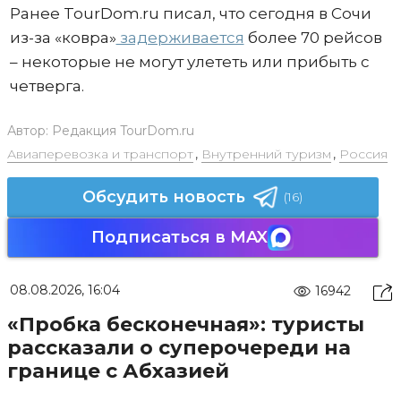
Ранее TourDom.ru писал, что сегодня в Сочи
из-за «ковра»
задерживается
более 70 рейсов
– некоторые не могут улететь или прибыть с
четверга.
Автор:
Редакция TourDom.ru
Авиаперевозка и транспорт
,
Внутренний туризм
,
Россия
Обсудить новость
(16)
Подписаться в MAX
08.08.2026, 16:04
16942
«Пробка бесконечная»: туристы
рассказали о суперочереди на
границе с Абхазией