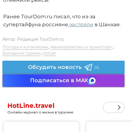
Ранее TourDom.ru писал, что из-за
супертайфуна россияне
застряли
в Шанхае.
Автор:
Редакция TourDom.ru
Погода и катаклизмы
,
Авиаперевозка и транспорт
,
Выездной туризм
,
Китай
Обсудить новость
(6)
Подписаться в MAX
HotLine.travel
Онлайн-журнал о жизни в туризме