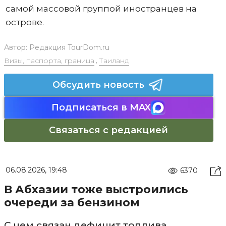
самой массовой группой иностранцев на
острове.
Автор:
Редакция TourDom.ru
Визы, паспорта, граница
,
Таиланд
Обсудить новость
Подписаться в MAX
Связаться с редакцией
06.08.2026, 19:48
6370
В Абхазии тоже выстроились
очереди за бензином
С чем связан дефицит топлива