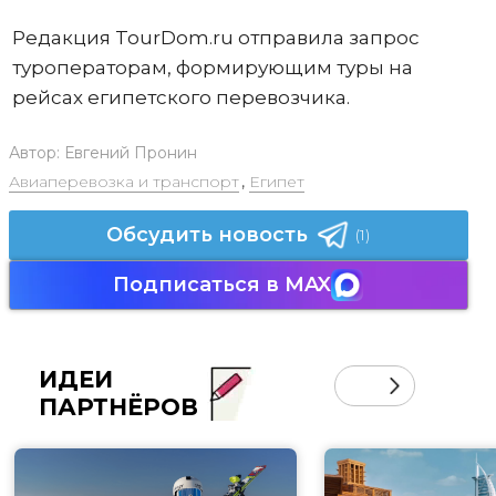
Редакция TourDom.ru отправила запрос
туроператорам, формирующим туры на
рейсах египетского перевозчика.
Автор:
Евгений Пронин
Авиаперевозка и транспорт
,
Египет
Обсудить новость
(1)
Подписаться в MAX
ИДЕИ
ПАРТНЁРОВ