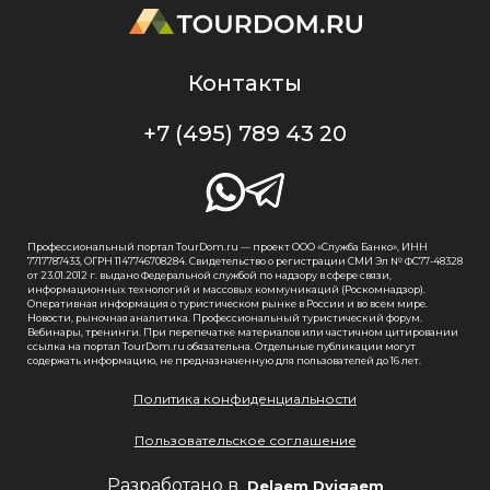
Контакты
+7 (495) 789 43 20
Профессиональный портал TourDom.ru — проект ООО «Служба Банко», ИНН
7717787433, ОГРН 1147746708284. Свидетельство о регистрации СМИ Эл № ФС77-48328
от 23.01.2012 г. выдано Федеральной службой по надзору в сфере связи,
информационных технологий и массовых коммуникаций (Роскомнадзор).
Оперативная информация о туристическом рынке в России и во всем мире.
Новости, рыночная аналитика. Профессиональный туристический форум.
Вебинары, тренинги. При перепечатке материалов или частичном цитировании
ссылка на портал TourDom.ru обязательна. Отдельные публикации могут
содержать информацию, не предназначенную для пользователей до 16 лет.
Политика конфиденциальности
Пользовательское соглашение
Разработано в
Delaem Dvigaem