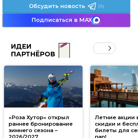
Обсудить новость
(11)
Подписаться в MAX
ИДЕИ
ПАРТНЁРОВ
«Роза Хутор» открыл
Летние акции 
раннее бронирование
скидки и бесп
зимнего сезона –
билеты для се
2026/2027
пар!