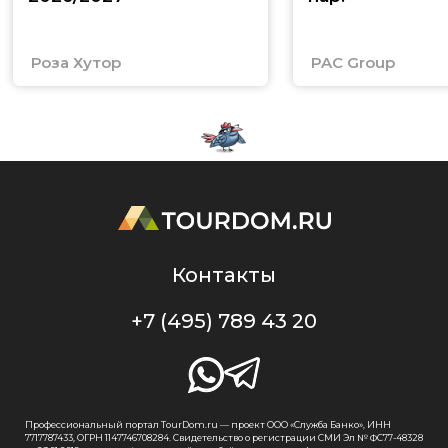
Роза Хутор
PAC Group
Контакты
+7 (495) 789 43 20
Профессиональный портал TourDom.ru — проект ООО «Служба Банко», ИНН
7717787433, ОГРН 1147746708284. Свидетельство о регистрации СМИ Эл № ФС77-48328