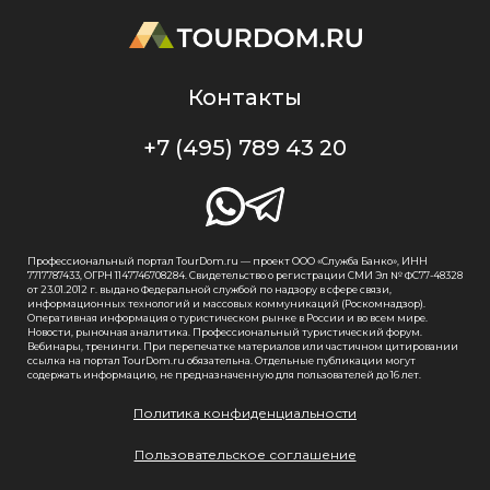
Контакты
+7 (495) 789 43 20
Профессиональный портал TourDom.ru — проект ООО «Служба Банко», ИНН
7717787433, ОГРН 1147746708284. Свидетельство о регистрации СМИ Эл № ФС77-48328
от 23.01.2012 г. выдано Федеральной службой по надзору в сфере связи,
информационных технологий и массовых коммуникаций (Роскомнадзор).
Оперативная информация о туристическом рынке в России и во всем мире.
Новости, рыночная аналитика. Профессиональный туристический форум.
Вебинары, тренинги. При перепечатке материалов или частичном цитировании
ссылка на портал TourDom.ru обязательна. Отдельные публикации могут
содержать информацию, не предназначенную для пользователей до 16 лет.
Политика конфиденциальности
Пользовательское соглашение