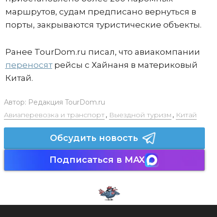
маршрутов, судам предписано вернуться в
порты, закрываются туристические объекты.
Ранее TourDom.ru писал, что авиакомпании
переносят
рейсы с Хайнаня в материковый
Китай.
Автор:
Редакция TourDom.ru
Авиаперевозка и транспорт
,
Выездной туризм
,
Китай
Обсудить новость
Подписаться в MAX