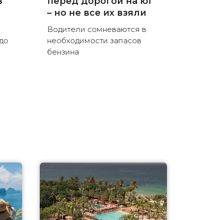
в
перед дорогой на юг
– но не все их взяли
Водители сомневаются в
до
необходимости запасов
бензина