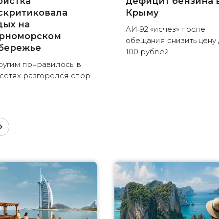
ристка
дефицит бензина 
скритиковала
Крыму
дых на
АИ‑92 «исчез» после
рноморском
обещания снизить цену 
бережье
100 рублей
ругим понравилось: в
сетях разгорелся спор