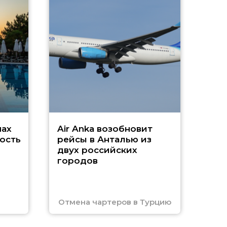
A
А
г
Чар
нах
Air Anka возобновит
ость
рейсы в Анталью из
двух российских
городов
Отмена чартеров в Турцию