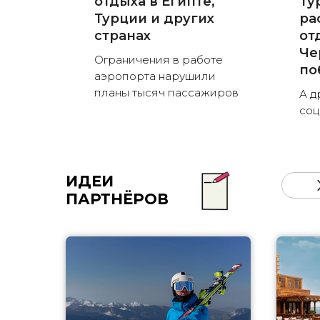
отдыха в Египте,
Ту
Турции и других
ра
странах
от
Че
Ограничения в работе
по
аэропорта нарушили
планы тысяч пассажиров
А д
соц
ИДЕИ
ПАРТНЁРОВ