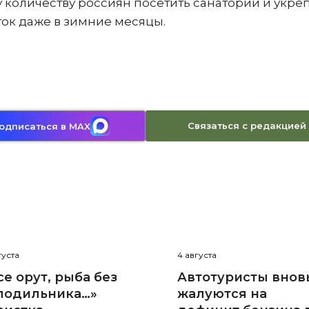
 количеству россиян посетить санатории и укре
ток даже в зимние месяцы.
Связаться с редакцией
одписаться в MAX
густа
4 августа
се орут, рыба без
Автотуристы внов
лодильника…»
жалуются на