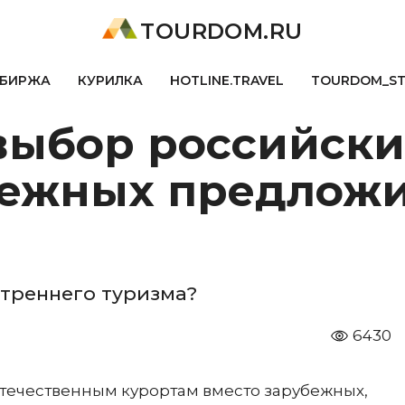
TOURDOM.RU
БИРЖА
КУРИЛКА
HOTLINE.TRAVEL
TOURDOM_S
выбор российски
бежных предлож
утреннего туризма?
6430
течественным курортам вместо зарубежных,