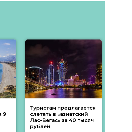
з
Туристам предлагается
Туры 
 9
слетать в «азиатский
подеш
Лас-Вегас» за 40 тысяч
тысяч
рублей