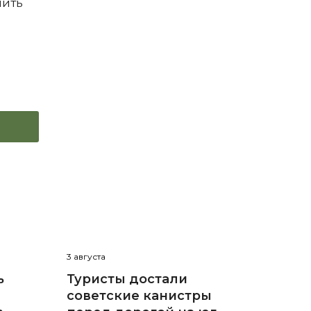
пить
3 августа
ь
Туристы достали
советские канистры