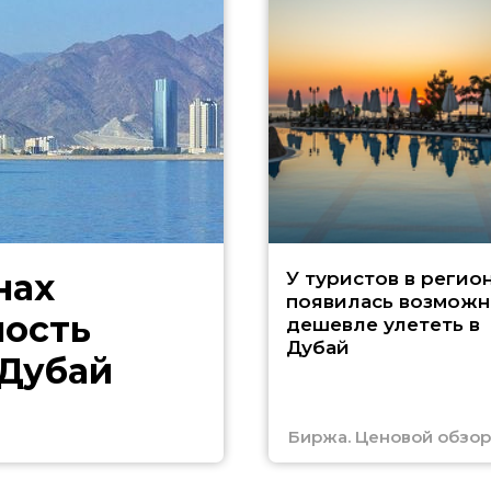
нах
У туристов в регио
появилась возможн
ность
дешевле улететь в
Дубай
 Дубай
Биржа. Ценовой обзор