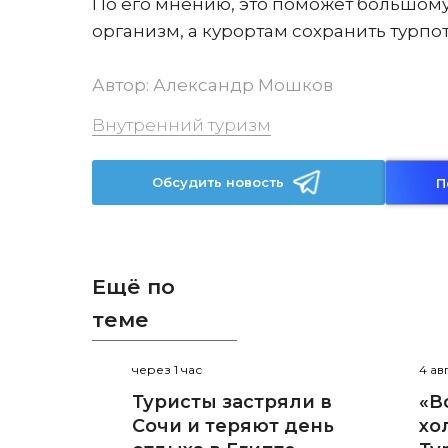
По его мнению, это поможет большому
организм, а курортам сохранить турпо
Автор:
Александр Мошков
Внутренний туризм
Обсудить новость
П
Ещё по
теме
через 1 час
4 ав
Туристы застряли в
«В
Сочи и теряют день
хо