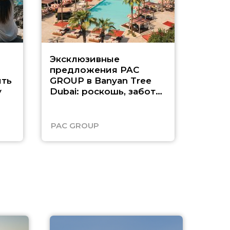
Эксклюзивные
Как п
предложения PAC
насыщ
ть
GROUP в Banyan Tree
Рас-э
у
Dubai: роскошь, забота
о детях и выгода до
45%
PAC GROUP
Русск