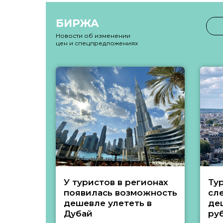
БИРЖА
Новости об изменении
цен и спецпредложениях
У туристов в регионах
Ту
появилась возможность
сл
дешевле улететь в
де
Дубай
ру