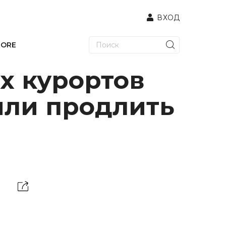
ВХОД
TORE
х курортов
или продлить