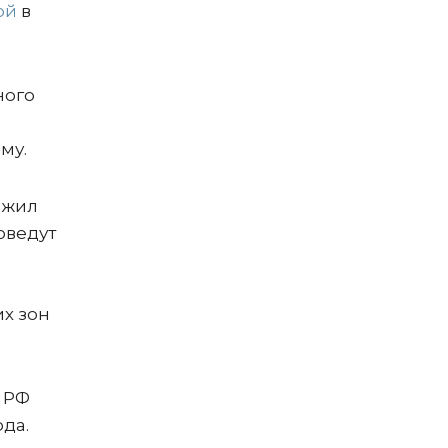
ой
в
ного
му.
ожил
оведут
их зон
 РФ
да.