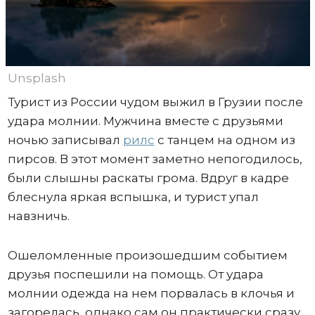
Unsplash
Турист из России чудом выжил в Грузии после
удара молнии. Мужчина вместе с друзьями
ночью записывал
рилс
с танцем на одном из
пирсов. В этот момент заметно непогодилось,
были слышны раскаты грома. Вдруг в кадре
блеснула яркая вспышка, и турист упал
навзничь.
Ошеломленные произошедшим событием
друзья поспешили на помощь. От удара
молнии одежда на нем порвалась в клочья и
загорелась, однако сам он практически сразу