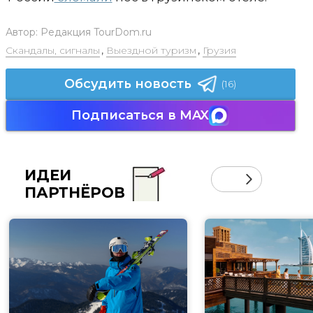
Автор:
Редакция TourDom.ru
Скандалы, сигналы
,
Выездной туризм
,
Грузия
Обсудить новость
(16)
Подписаться в MAX
ИДЕИ
ПАРТНЁРОВ