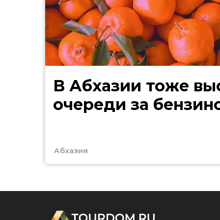
В Абхазии тоже выстроились
очереди за бензин
Абхазия