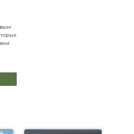
овым
оторых
ёвки