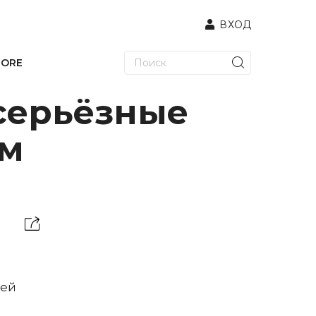
ВХОД
TORE
серьёзные
ам
ией