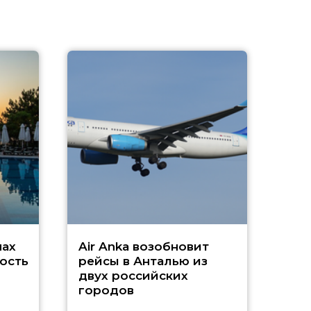
A
А
г
Чар
нах
Air Anka возобновит
ость
рейсы в Анталью из
двух российских
городов