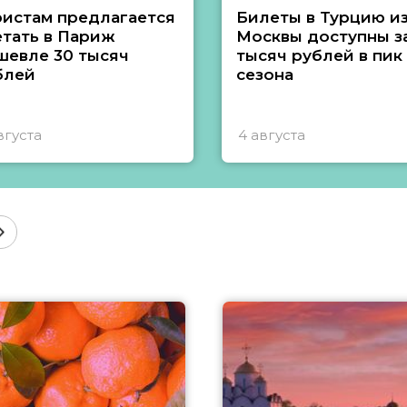
ристам предлагается
Билеты в Турцию и
етать в Париж
Москвы доступны за
шевле 30 тысяч
тысяч рублей в пик
блей
сезона
вгуста
4 августа