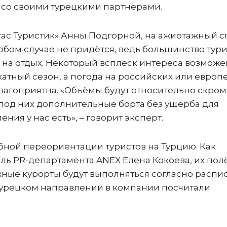
со своими турецкими партнёрами.
ас Туристик» Анны Подгорной, на ажиотажный с
юбом случае не придётся, ведь большинство тур
на отдых. Некоторый всплеск интереса возможе
хатный сезон, а погода на российских или европ
лагоприятна. «Объёмы будут относительно скро
 под них дополнительные борта без ущерба для
ия у нас есть», – говорит эксперт.
бной переориентации туристов на Турцию. Как
ь PR-департамента ANEX Елена Кокоева, их пол
ные курорты будут выполняться согласно распи
турецком направлении в компании посчитали