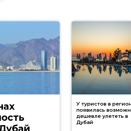
нах
У туристов в регио
появилась возможн
ность
дешевле улететь в
Дубай
 Дубай