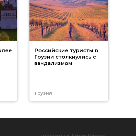
Tu
олее
Российские туристы в
Грузии столкнулись с
р
вандализмом
С
Грузия
Тур