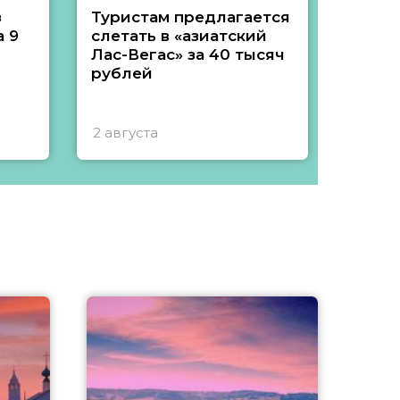
з
Туристам предлагается
Туры 
 9
слетать в «азиатский
подеш
Лас-Вегас» за 40 тысяч
тысяч
рублей
2 августа
1 авгу