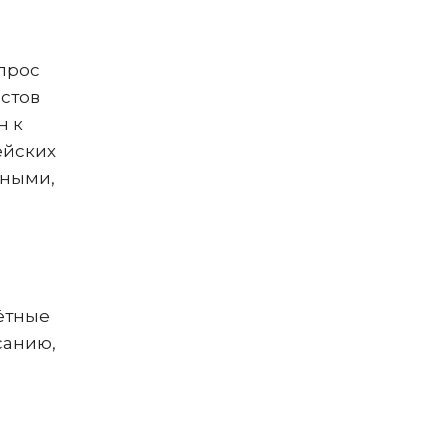
прос
истов
н к
ейских
мными,
ётные
санию,