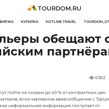
TOURDOM.RU
БИРЖА
КУРИЛКА
HOTLINE.TRAVEL
TOURDOM_S
ельеры обещают 
ийским партнёр
6362
т пойти на скидки до 40 % от контрактных цен
раторов, если чартерное авиасообщение с Турц
Такая неформальная информация поступает от