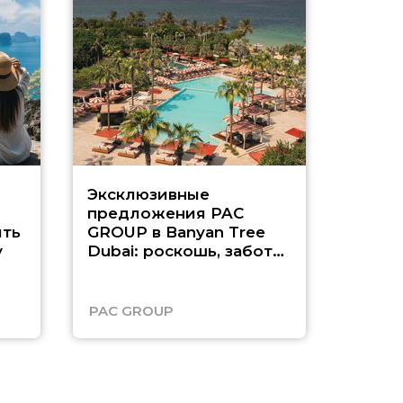
Эксклюзивные
Как п
предложения PAC
насыщ
ть
GROUP в Banyan Tree
Рас-э
у
Dubai: роскошь, забота
о детях и выгода до
45%
PAC GROUP
Русск