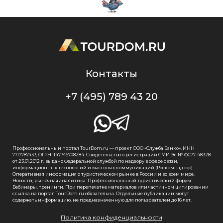
Контакты
+7 (495) 789 43 20
Профессиональный портал TourDom.ru — проект ООО «Служба Банко», ИНН
7717787433, ОГРН 1147746708284. Свидетельство о регистрации СМИ Эл № ФС77-48328
от 23.01.2012 г. выдано Федеральной службой по надзору в сфере связи,
информационных технологий и массовых коммуникаций (Роскомнадзор).
Оперативная информация о туристическом рынке в России и во всем мире.
Новости, рыночная аналитика. Профессиональный туристический форум.
Вебинары, тренинги. При перепечатке материалов или частичном цитировании
ссылка на портал TourDom.ru обязательна. Отдельные публикации могут
содержать информацию, не предназначенную для пользователей до 16 лет.
Политика конфиденциальности