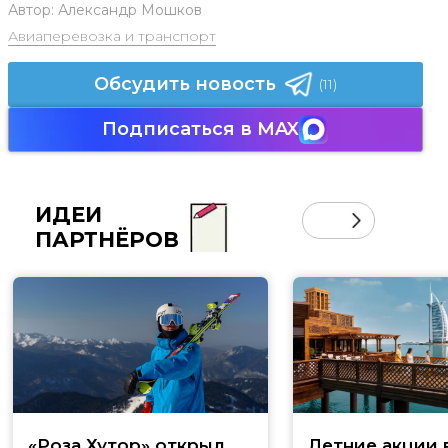
Автор:
Александр Мошков
Авиаперевозка и транспорт
Обсудить новость
(11)
Подписаться в MAX
ИДЕИ
ПАРТНЁРОВ
«Роза Хутор» открыл
Летние акции 