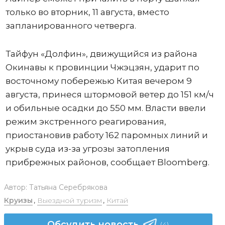
только во вторник, 11 августа, вместо
запланированного четверга.
Тайфун «Долфин», движущийся из района
Окинавы к провинции Чжэцзян, ударит по
восточному побережью Китая вечером 9
августа, принеся штормовой ветер до 151 км/ч
и обильные осадки до 550 мм. Власти ввели
режим экстренного реагирования,
приостановив работу 162 паромных линий и
укрыв суда из-за угрозы затопления
прибрежных районов, сообщает Bloomberg.
Автор:
Татьяна Серебрякова
Круизы
,
Выездной туризм
,
Китай
Обсудить новость
(4)