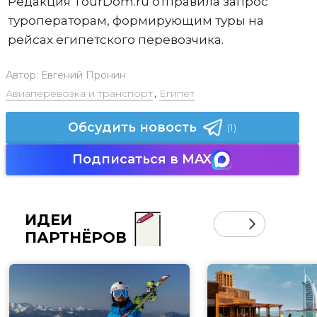
Редакция TourDom.ru отправила запрос
туроператорам, формирующим туры на
рейсах египетского перевозчика.
Автор:
Евгений Пронин
Авиаперевозка и транспорт
,
Египет
Обсудить новость
(1)
Подписаться в MAX
ИДЕИ
ПАРТНЁРОВ