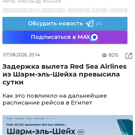
Автор:
Александр Мошков
Авиаперевозка и транспорт
,
Выездной туризм
,
Таиланд
Обсудить новость
(15)
Подписаться в MAX
07.08.2026, 20:14
8215
Задержка вылета Red Sea Airlines
из Шарм-эль-Шейха превысила
сутки
Как это повлияло на дальнейшее
расписание рейсов в Египет