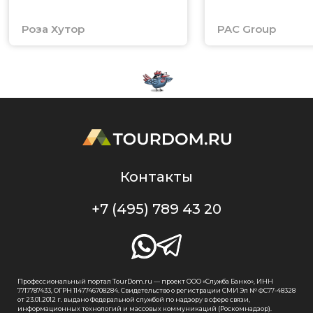
Роза Хутор
PAC Group
Контакты
+7 (495) 789 43 20
Профессиональный портал TourDom.ru — проект ООО «Служба Банко», ИНН
7717787433, ОГРН 1147746708284. Свидетельство о регистрации СМИ Эл № ФС77-48328
от 23.01.2012 г. выдано Федеральной службой по надзору в сфере связи,
информационных технологий и массовых коммуникаций (Роскомнадзор).