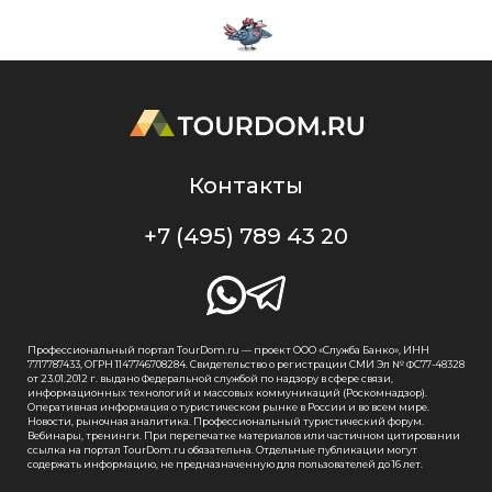
Контакты
+7 (495) 789 43 20
Профессиональный портал TourDom.ru — проект ООО «Служба Банко», ИНН
7717787433, ОГРН 1147746708284. Свидетельство о регистрации СМИ Эл № ФС77-48328
от 23.01.2012 г. выдано Федеральной службой по надзору в сфере связи,
информационных технологий и массовых коммуникаций (Роскомнадзор).
Оперативная информация о туристическом рынке в России и во всем мире.
Новости, рыночная аналитика. Профессиональный туристический форум.
Вебинары, тренинги. При перепечатке материалов или частичном цитировании
ссылка на портал TourDom.ru обязательна. Отдельные публикации могут
содержать информацию, не предназначенную для пользователей до 16 лет.