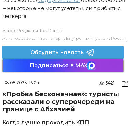
из-за «ковра»
задерживается
более 70 рейсов
– некоторые не могут улететь или прибыть с
четверга.
Автор:
Редакция TourDom.ru
Авиаперевозка и транспорт
,
Внутренний туризм
,
Россия
Обсудить новость
Подписаться в MAX
08.08.2026, 16:04
3421
«Пробка бесконечная»: туристы
рассказали о суперочереди на
границе с Абхазией
Когда лучше проходить КПП