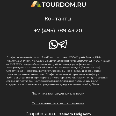
Контакты
+7 (495) 789 43 20
Профессиональный портал TourDom.ru — проект ООО «Служба Банко», ИНН
7717787433, ОГРН 1147746708284. Свидетельство о регистрации СМИ Эл № ФС77-48328
от 23.01.2012 г. выдано Федеральной службой по надзору в сфере связи,
информационных технологий и массовых коммуникаций (Роскомнадзор).
Оперативная информация о туристическом рынке в России и во всем мире.
Новости, рыночная аналитика. Профессиональный туристический форум.
Вебинары, тренинги. При перепечатке материалов или частичном цитировании
ссылка на портал TourDom.ru обязательна. Отдельные публикации могут
содержать информацию, не предназначенную для пользователей до 16 лет.
Политика конфиденциальности
Пользовательское соглашение
Разработано в
Delaem Dvigaem