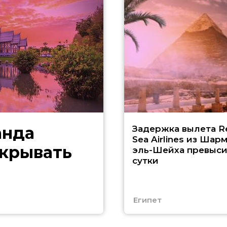
анда
Задержка вылета R
Sea Airlines из Шарм
скрывать
эль-Шейха превыс
сутки
Египет