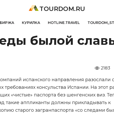
TOURDOM.RU
БИРЖА
КУРИЛКА
HOTLINE.TRAVEL
TOURDOM_S
леды былой слав
2183
ркомпаний испанского направления разослали 
 требованиях консульства Испании. На этот р
их «чистые» паспорта без шенгенских виз. Те
зд такие аппликанты должны прикладывать к
копию старого загранпаспорта «со следами бы