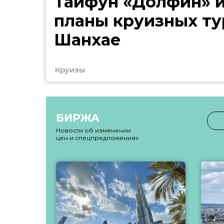
Тайфун «Долфин» 
планы круизных ту
Шанхае
Круизы
БИРЖА
Новости об изменении
цен и спецпредложениях