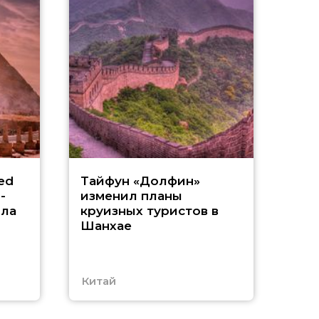
«
ed
Тайфун «Долфин»
-
изменил планы
А
ила
круизных туристов в
Шанхае
в
Китай
ОА