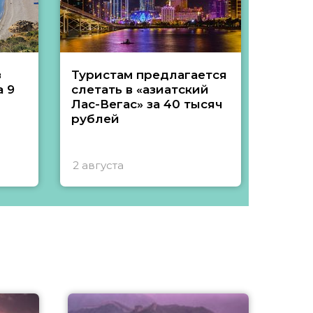
з
Туристам предлагается
Туры 
 9
слетать в «азиатский
подеш
Лас-Вегас» за 40 тысяч
тысяч
рублей
2 августа
1 авгу