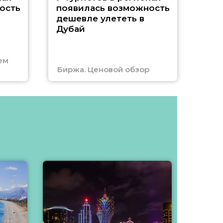
A
ость
появилась возможность
А
дешевле улететь в
Дубай
г
ем
Биржа. Ценовой обзор
Отм