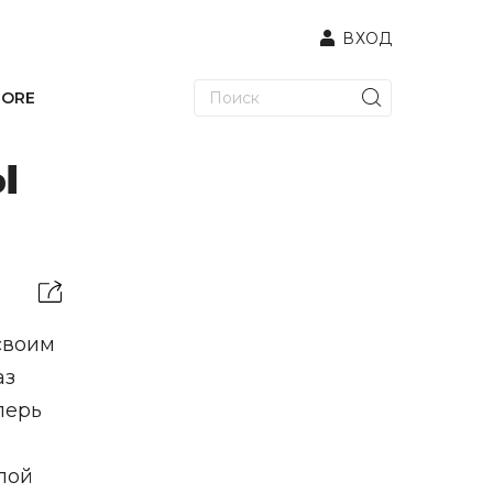
ВХОД
TORE
ы
своим
аз
перь
лой