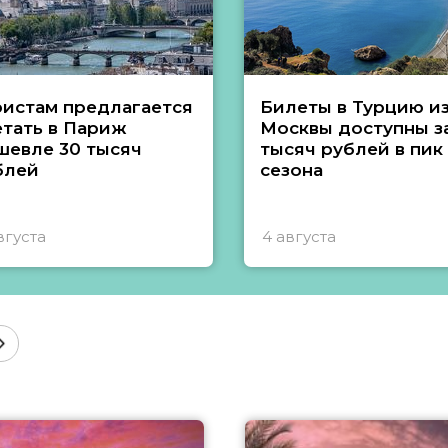
ристам предлагается
Билеты в Турцию и
етать в Париж
Москвы доступны за
шевле 30 тысяч
тысяч рублей в пик
блей
сезона
вгуста
4 августа