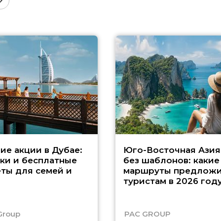
ие акции в Дубае:
Юго-Восточная Азия
ки и бесплатные
без шаблонов: какие
ты для семей и
маршруты предложи
туристам в 2026 год
Group
PAC GROUP