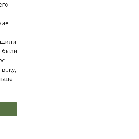
его
чие
общили
е были
ве
 веку,
ольше