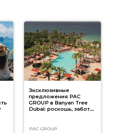
Эксклюзивные
Как п
предложения PAC
насыщ
ть
GROUP в Banyan Tree
Рас-э
у
Dubai: роскошь, забота
о детях и выгода до
45%
PAC GROUP
Русск