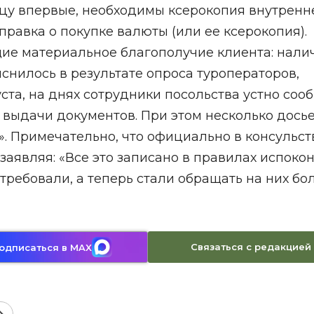
ницу впервые, необходимы ксерокопия внутренн
справка о покупке валюты (или ее ксерокопия).
ие материальное благополучие клиента: нали
снилось в результате опроса туроператоров,
уста, на днях сотрудники посольства устно со
 выдачи документов. При этом несколько дось
. Примечательно, что официально в консульст
аявляя: «Все это записано в правилах испокон
 требовали, а теперь стали обращать на них б
Связаться с редакцией
одписаться в MAX