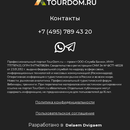
Контакты
+7 (495) 789 43 20
Профессиональный портал TourDom.ru — проект ООО «Служба Банко», ИНН
7717787433, ОГРН 1147746708284. Свидетельство о регистрации СМИ Эл № ФС77-48328
от 23.01.2012 г. выдано Федеральной службой по надзору в сфере связи,
информационных технологий и массовых коммуникаций (Роскомнадзор).
Оперативная информация о туристическом рынке в России и во всем мире.
Новости, рыночная аналитика. Профессиональный туристический форум.
Вебинары, тренинги. При перепечатке материалов или частичном цитировании
ссылка на портал TourDom.ru обязательна. Отдельные публикации могут
содержать информацию, не предназначенную для пользователей до 16 лет.
Политика конфиденциальности
Пользовательское соглашение
Разработано в
Delaem Dvigaem