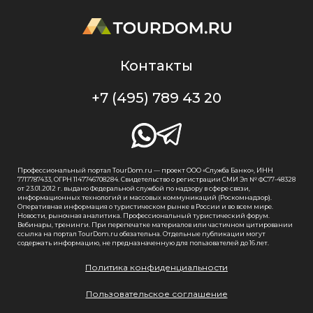
Контакты
+7 (495) 789 43 20
Профессиональный портал TourDom.ru — проект ООО «Служба Банко», ИНН
7717787433, ОГРН 1147746708284. Свидетельство о регистрации СМИ Эл № ФС77-48328
от 23.01.2012 г. выдано Федеральной службой по надзору в сфере связи,
информационных технологий и массовых коммуникаций (Роскомнадзор).
Оперативная информация о туристическом рынке в России и во всем мире.
Новости, рыночная аналитика. Профессиональный туристический форум.
Вебинары, тренинги. При перепечатке материалов или частичном цитировании
ссылка на портал TourDom.ru обязательна. Отдельные публикации могут
содержать информацию, не предназначенную для пользователей до 16 лет.
Политика конфиденциальности
Пользовательское соглашение