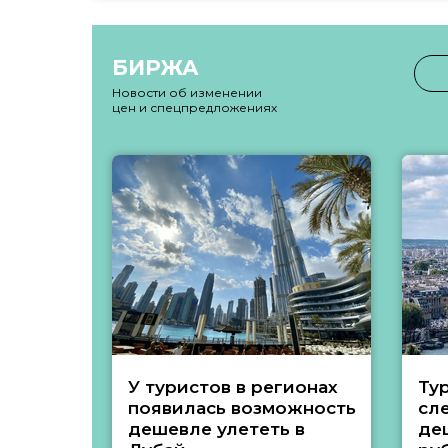
БИРЖА
Новости об изменении
цен и спецпредложениях
У туристов в регионах
Ту
появилась возможность
сл
дешевле улететь в
де