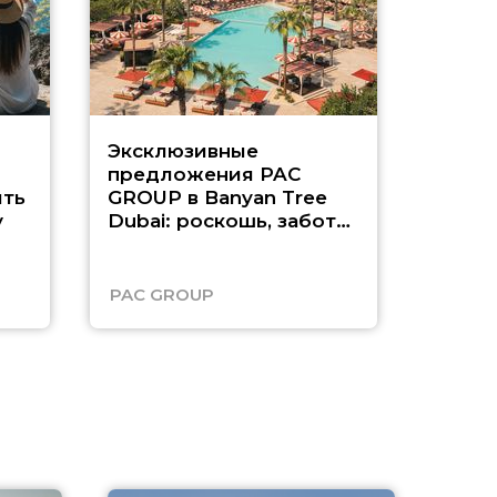
Эксклюзивные
Как п
предложения PAC
насыщ
ть
GROUP в Banyan Tree
Рас-э
у
Dubai: роскошь, забота
о детях и выгода до
45%
PAC GROUP
Русск