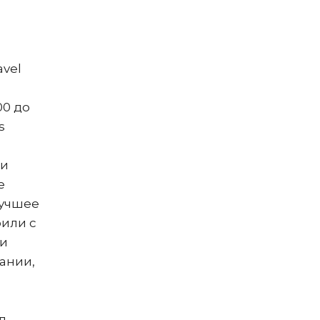
avel
00 до
s
ли
е
лучшее
рили с
ки
ании,
д