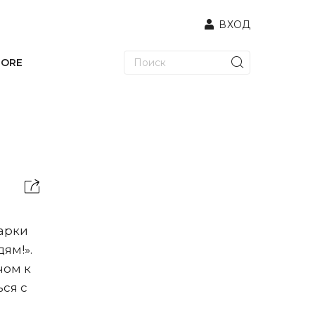
ВХОД
TORE
арки
ям!».
чом к
ся с