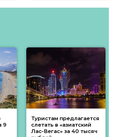
з
Туристам предлагается
Туры 
 9
слетать в «азиатский
подеш
Лас-Вегас» за 40 тысяч
тысяч