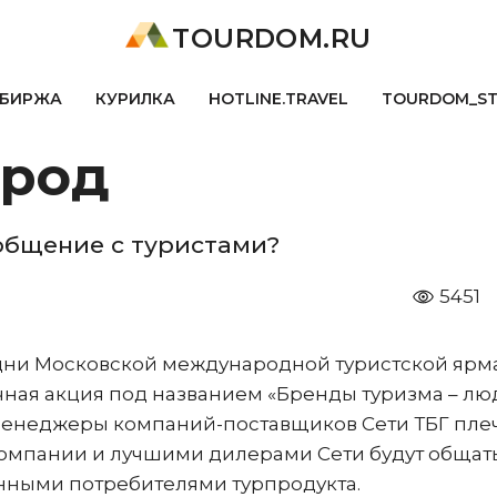
TOURDOM.RU
БИРЖА
КУРИЛКА
HOTLINE.TRAVEL
TOURDOM_S
арод
общение с туристами?
5451
 дни Московской международной туристской ярм
чная акция под названием «Бренды туризма – люд
п-менеджеры компаний-поставщиков Сети ТБГ пле
омпании и лучшими дилерами Сети будут общать
нными потребителями турпродукта.