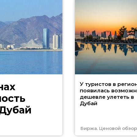
нах
У туристов в регио
появилась возможн
ность
дешевле улететь в
Дубай
 Дубай
Биржа. Ценовой обзор