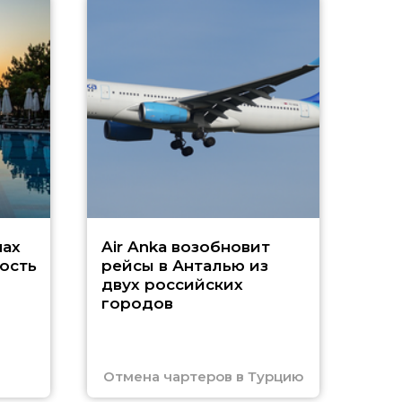
A
А
г
Чар
нах
Air Anka возобновит
ость
рейсы в Анталью из
двух российских
городов
Отмена чартеров в Турцию