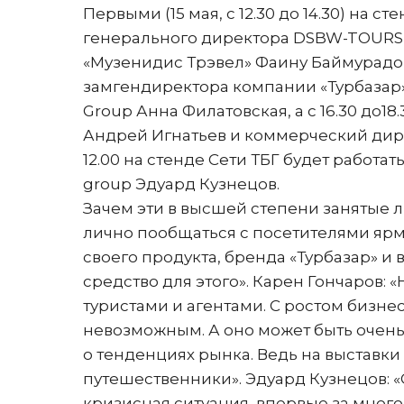
Первыми (15 мая, с 12.30 до 14.30) на с
генерального директора DSBW-TOURS 
«Музенидис Трэвел» Фаину Баймурадову.
замгендиректора компании «Турбазар»
Group Анна Филатовская, а с 16.30 до18
Андрей Игнатьев и коммерческий дирек
12.00 на стенде Сети ТБГ будет работ
group Эдуард Кузнецов.
Зачем эти в высшей степени занятые
лично пообщаться с посетителями яр
своего продукта, бренда «Турбазар» и 
средство для этого». Карен Гончаров: 
туристами и агентами. С ростом бизн
невозможным. А оно может быть очень
о тенденциях рынка. Ведь на выставки
путешественники». Эдуард Кузнецов: 
кризисная ситуация, впервые за мног