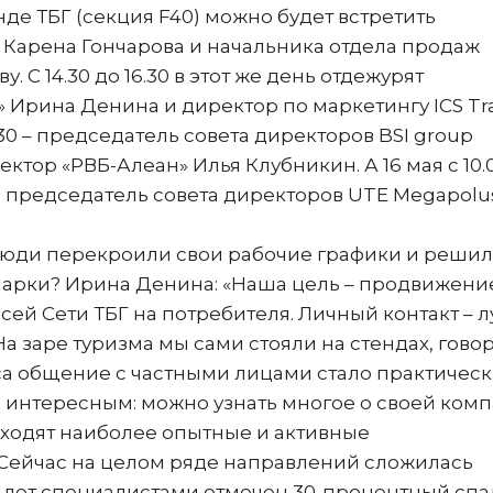
тенде ТБГ (секция F40) можно будет встретить
Карена Гончарова и начальника отдела продаж
 С 14.30 до 16.30 в этот же день отдежурят
 Ирина Денина и директор по маркетингу ICS Tr
.30 – председатель совета директоров BSI group
тор «РВБ-Алеан» Илья Клубникин. А 16 мая с 10.
ать председатель совета директоров UTE Megapolu
 люди перекроили свои рабочие графики и реши
марки? Ирина Денина: «Наша цель – продвижени
всей Сети ТБГ на потребителя. Личный контакт – 
«На заре туризма мы сами стояли на стендах, гово
еса общение с частными лицами стало практичес
 интересным: можно узнать многое о своей комп
 ходят наиболее опытные и активные
«Сейчас на целом ряде направлений сложилась
о лет специалистами отмечен 30-процентный спа