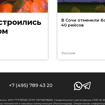
В Сочи отменили б
40 рейсов
ом
Россия
+7 (495) 789 43 20
о», ИНН 7717787433, ОГРН 1147746708284. Свидетельство о регистрации СМИ Эл № Ф
ых технологий и массовых коммуникаций (Роскомнадзор). Оперативная информаци