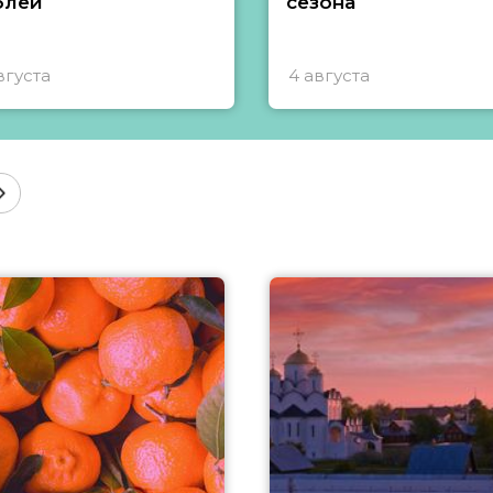
блей
сезона
вгуста
4 августа