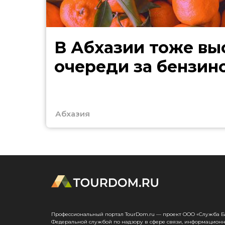
В Абхазии тоже выстроились
очереди за бензин
Абхазия
Профессиональный портал TourDom.ru — проект ООО «Служба Банк
Федеральной службой по надзору в сфере связи, информационн