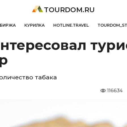
TOURDOM.RU
БИРЖА
КУРИЛКА
HOTLINE.TRAVEL
TOURDOM_S
тересовал турис
р
количество табака
116634