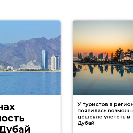
нах
У туристов в регио
появилась возможн
ность
дешевле улететь в
Дубай
 Дубай