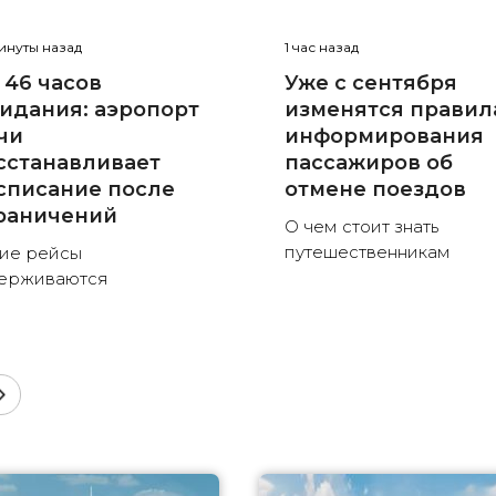
инуты назад
1 час назад
 46 часов
Уже с сентября
идания: аэропорт
изменятся правил
чи
информирования
сстанавливает
пассажиров об
списание после
отмене поездов
раничений
О чем стоит знать
путешественникам
ие рейсы
ерживаются