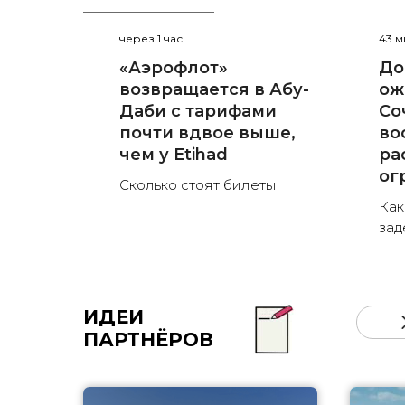
через 1 час
43 м
«Аэрофлот»
До
возвращается в Абу-
ож
Даби с тарифами
Со
почти вдвое выше,
во
чем у Etihad
ра
ог
Сколько стоят билеты
Как
зад
ИДЕИ
ПАРТНЁРОВ