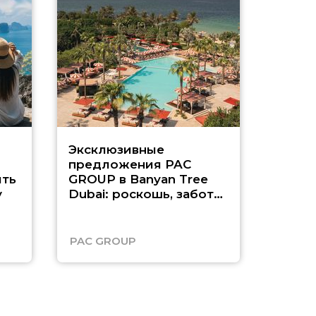
Эксклюзивные
Как п
предложения PAC
насыщ
ть
GROUP в Banyan Tree
Рас-э
у
Dubai: роскошь, забота
о детях и выгода до
45%
PAC GROUP
Русск