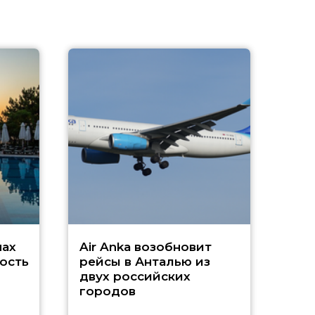
A
А
г
Чар
нах
Air Anka возобновит
ость
рейсы в Анталью из
двух российских
городов