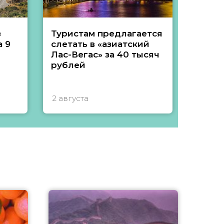
з
Туристам предлагается
Туры 
 9
слетать в «азиатский
подеш
Лас-Вегас» за 40 тысяч
тысяч
рублей
2 августа
1 авгу