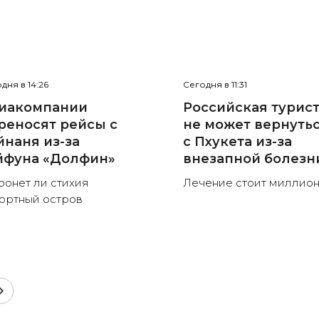
дня в 14:26
Сегодня в 11:31
иакомпании
Российская турис
реносят рейсы с
не может вернуть
йнаня из-за
с Пхукета из-за
йфуна «Долфин»
внезапной болезн
ронет ли стихия
Лечение стоит миллио
ортный остров