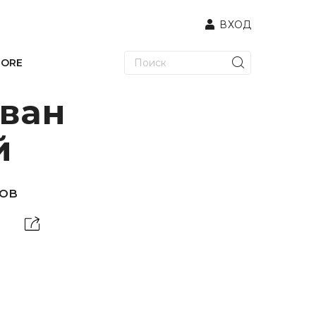
ВХОД
TORE
ован
й
ов