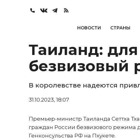
НОВОСТИ
СТРАНЫ
Таиланд: для
безвизовый 
В королевстве надеются прив
31.10.2023, 18:07
Премьер-министр Таиланда Сеттха Тха
граждан России безвизового режима д
Генконсульства РФ на Пхукете.