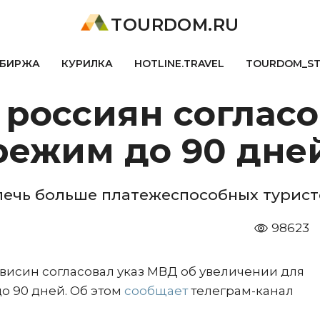
TOURDOM.RU
БИРЖА
КУРИЛКА
HOTLINE.TRAVEL
TOURDOM_S
 россиян соглас
режим до 90 дне
лечь больше платежеспособных турист
98623
висин согласовал указ МВД об увеличении для
о 90 дней. Об этом
сообщает
телеграм-канал