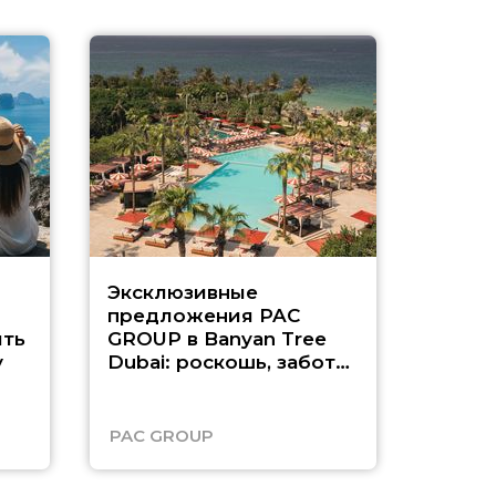
Эксклюзивные
Как п
предложения PAC
насыщ
ть
GROUP в Banyan Tree
Рас-э
у
Dubai: роскошь, забота
о детях и выгода до
45%
PAC GROUP
Русск