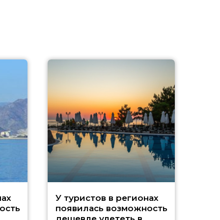
A
нах
У туристов в регионах
ость
появилась возможность
дешевле улететь в