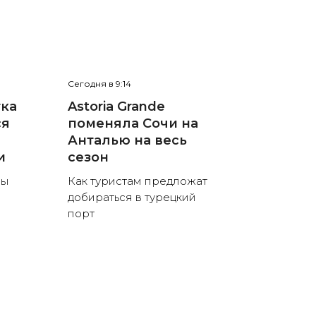
Сегодня в 9:14
тка
Astoria Grande
ся
поменяла Сочи на
Анталью на весь
и
сезон
ны
Как туристам предложат
добираться в турецкий
порт