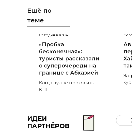
Ещё по
теме
Сегодня в 16:04
Сего
«Пробка
Ав
бесконечная»:
пе
туристы рассказали
Ха
о суперочереди на
та
границе с Абхазией
Зат
кур
Когда лучше проходить
КПП
ИДЕИ
ПАРТНЁРОВ