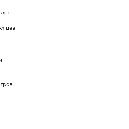
порта
есяцев
м
тров