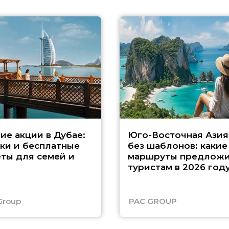
ие акции в Дубае:
Юго-Восточная Азия
ки и бесплатные
без шаблонов: какие
ты для семей и
маршруты предложи
туристам в 2026 год
Group
PAC GROUP