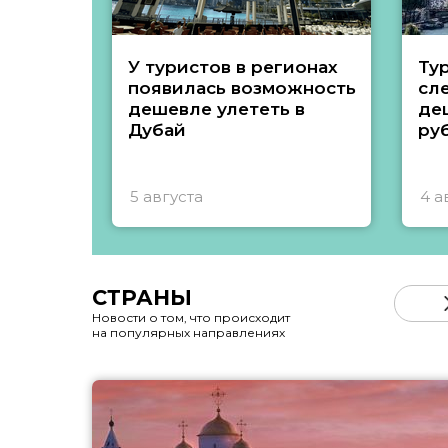
У туристов в регионах
Ту
появилась возможность
сл
дешевле улететь в
де
Дубай
ру
5 августа
4 а
СТРАНЫ
Новости о том, что происходит
на популярных направлениях