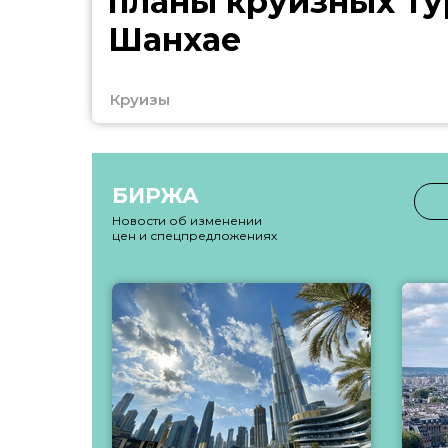
планы круизных ту
Шанхае
Круизы
БИРЖА
Новости об изменении
цен и спецпредложениях