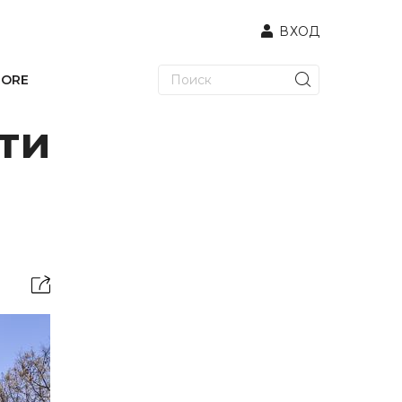
ВХОД
TORE
ти