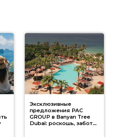
Эксклюзивные
Как п
предложения PAC
насыщ
ть
GROUP в Banyan Tree
Рас-э
у
Dubai: роскошь, забота
о детях и выгода до
45%