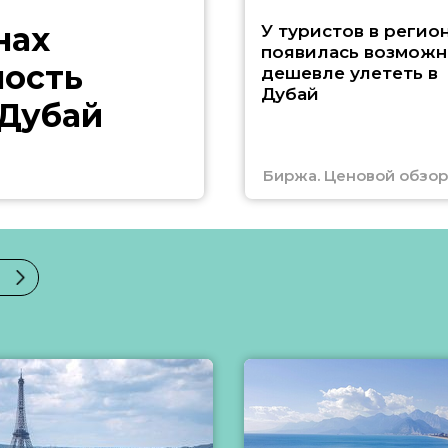
нах
У туристов в регио
появилась возможн
ность
дешевле улететь в
Дубай
 Дубай
Биржа. Ценовой обзор