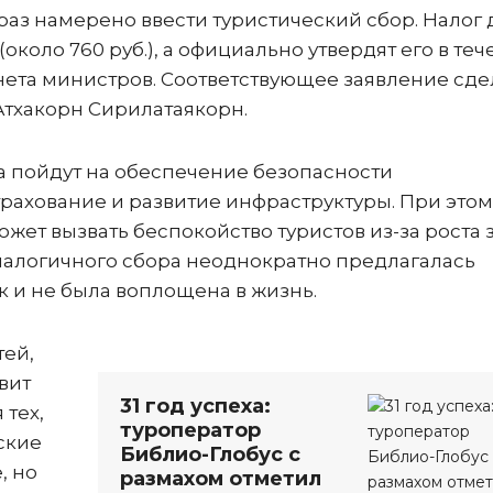
раз намерено ввести туристический сбор. Налог 
(около 760 руб.), а официально утвердят его в те
нета министров. Соответствующее заявление сде
Атхакорн Сирилатаякорн.
ра пойдут на обеспечение безопасности
рахование и развитие инфраструктуры. При этом
жет вызвать беспокойство туристов из-за роста 
аналогичного сбора неоднократно предлагалась
 и не была воплощена в жизнь.
тей,
вит
31 год успеха:
 тех,
туроператор
ские
Библио-Глобус с
, но
размахом отметил