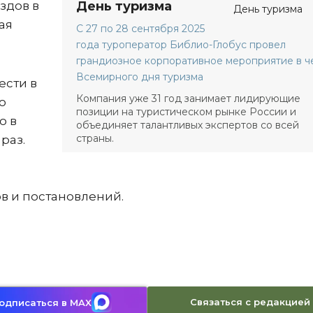
здов в
День туризма
ая
С 27 по 28 сентября 2025
года туроператор Библио-Глобус провел
грандиозное корпоративное мероприятие в ч
Всемирного дня туризма
ести в
Компания уже 31 год занимает лидирующие
о
позиции на туристическом рынке России и
о в
объединяет талантливых экспертов со всей
страны.
раз.
в и постановлений.
Связаться с редакцией
одписаться в MAX