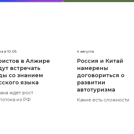
а в 10:05
4 августа
ристов в Алжире
Россия и Китай
дут встречать
намерены
ды со знанием
договориться о
сского языка
развитии
автотуризма
ана ждет рост
потока из РФ
Какие есть сложности