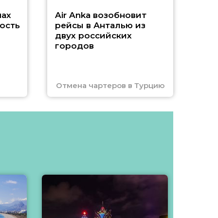
нах
Air Anka возобновит
ость
рейсы в Анталью из
двух российских
городов
Отмена чартеров в Турцию