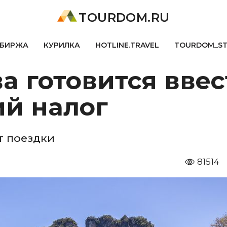
TOURDOM.RU
БИРЖА
КУРИЛКА
HOTLINE.TRAVEL
TOURDOM_S
а готовится ввес
ий налог
т поездки
81514