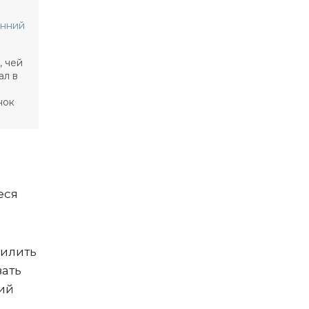
енний
, чей
ал в
нок
еся
силить
вать
ий