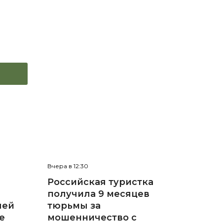
Вчера в 12:30
Российская туристка
получила 9 месяцев
лей
тюрьмы за
е
мошенничество с