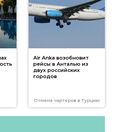
г
Чар
нах
Air Anka возобновит
ость
рейсы в Анталью из
двух российских
городов
Отмена чартеров в Турцию