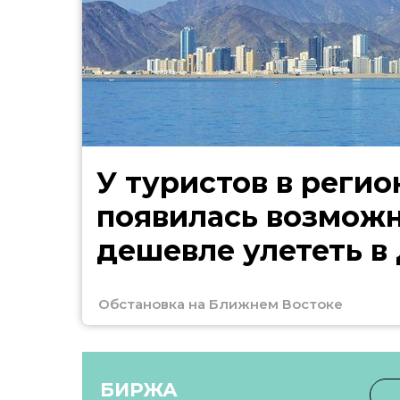
У туристов в регио
появилась возмож
дешевле улететь в
Обстановка на Ближнем Востоке
БИРЖА