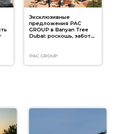
Эксклюзивные
Как п
предложения PAC
насыщ
ть
GROUP в Banyan Tree
Рас-э
у
Dubai: роскошь, забота
о детях и выгода до
45%
PAC GROUP
Русск
A
А