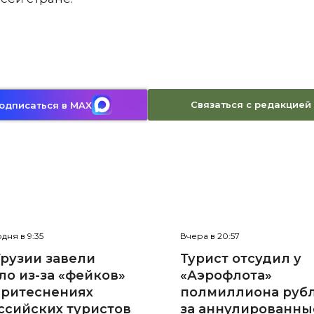
Связаться с редакцией
одписаться в MAX
дня в 9:35
Вчера в 20:57
Грузии завели
Турист отсудил у
ло из-за «фейков»
«Аэрофлота»
притеснениях
полмиллиона руб
ссийских туристов
за аннулированны