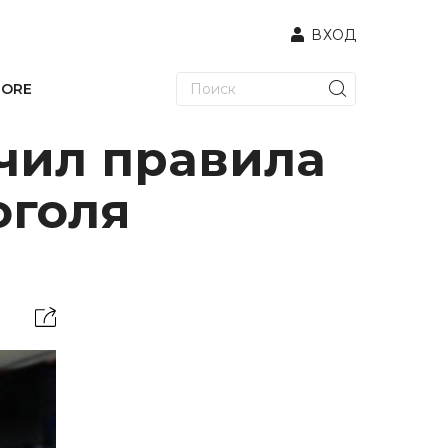
ВХОД
TORE
чил правила
оголя