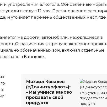
и и употребления алкоголя. Обновленные норм
вступили в силу с 12 мая. Постановление расшир
да, и уточняет перечень общественных мест, где
аняется на дороги, автомобили, находящиеся в
нспорт. Ограничения затронули железнодорожн
ециально обозначенных зон, включая отдельные
вокзале в Бангкоке.
ых
Михаил Ковалев
ого
(«Донинтурфлот»):
по
«Мы учимся заново
ил
продавать свой
продукт»