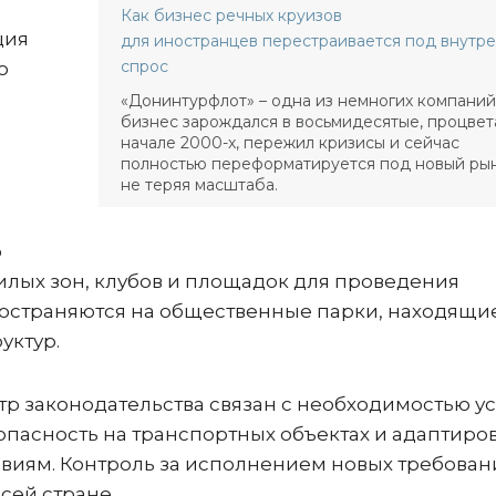
Как бизнес речных круизов
ция
для иностранцев перестраивается под внутр
спрос
о
«Донинтурфлот» – одна из немногих компаний
бизнес зарождался в восьмидесятые, процвет
начале 2000-х, пережил кризисы и сейчас
полностью переформатируется под новый ры
не теряя масштаба.
о
лых зон, клубов и площадок для проведения
остраняются на общественные парки, находящи
уктур.
тр законодательства связан с необходимостью у
пасность на транспортных объектах и адаптиро
овиям. Контроль за исполнением новых требован
сей стране.