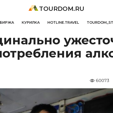
TOURDOM.RU
БИРЖА
КУРИЛКА
HOTLINE.TRAVEL
TOURDOM_S
динально ужесто
потребления алк
60073