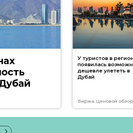
нах
У туристов в регио
появилась возможн
ность
дешевле улететь в
Дубай
 Дубай
Биржа. Ценовой обзор