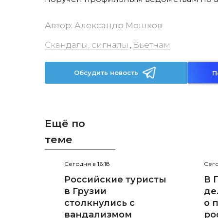
Автор:
Александр Мошков
Скандалы, сигналы
Вьетнам
,
Обсудить новость
П
Ещё по
теме
Сегодня в 16:18
Сего
Российские туристы
В 
в Грузии
де
столкнулись с
о 
вандализмом
ро