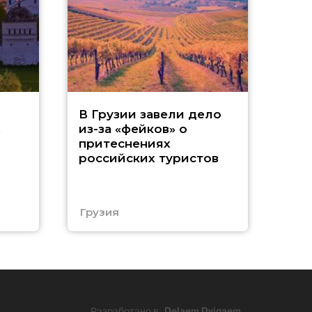
Т
В Грузии завели дело
ь
из-за «фейков» о
«
притеснениях
российских туристов
ч
Е
Грузия
Еги
Разработано в
Delaem Dvigaem