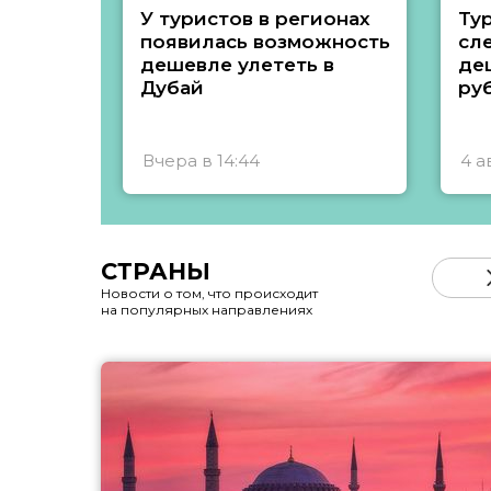
У туристов в регионах
Ту
появилась возможность
сл
дешевле улететь в
де
Дубай
ру
Вчера в 14:44
4 а
СТРАНЫ
Новости о том, что происходит
на популярных направлениях