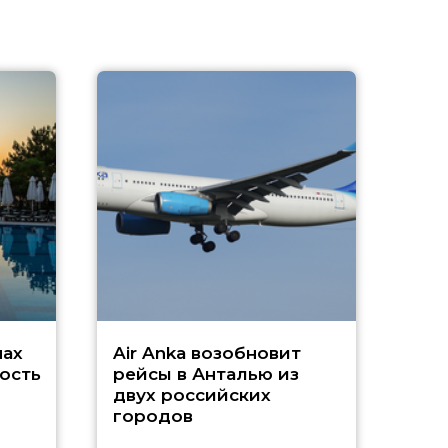
A
А
г
Чар
нах
Air Anka возобновит
ость
рейсы в Анталью из
двух российских
городов