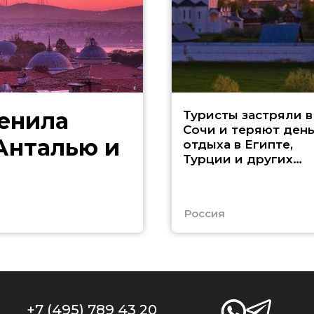
менила
Туристы застряли в
Сочи и теряют ден
 Анталью и
отдыха в Египте,
Турции и других
странах
Россия
+7 (495) 789 43 20