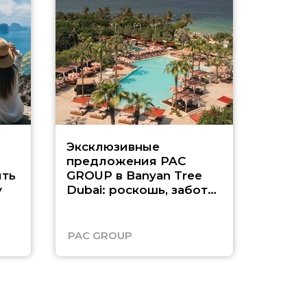
Эксклюзивные
Как п
предложения PAC
насыщ
ть
GROUP в Banyan Tree
Рас-э
у
Dubai: роскошь, забота
о детях и выгода до
45%
PAC GROUP
Русск