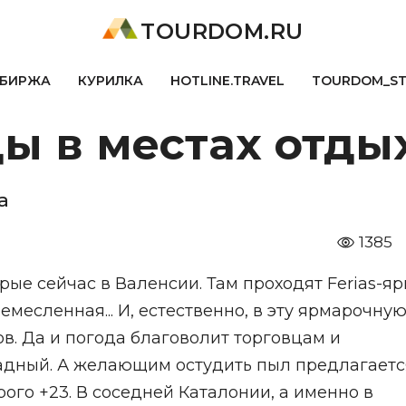
TOURDOM.RU
БИРЖА
КУРИЛКА
HOTLINE.TRAVEL
TOURDOM_S
ы в местах отды
а
1385
рые сейчас в Валенсии. Там проходят Ferias-я
емесленная... И, естественно, в эту ярмарочну
в. Да и погода благоволит торговцам и
-западный. А желающим остудить пыл предлагает
рого +23. В соседней Каталонии, а именно в