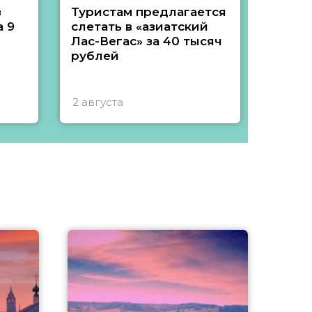
з
Туристам предлагается
Туры 
 9
слетать в «азиатский
подеш
Лас-Вегас» за 40 тысяч
тысяч
рублей
2 августа
1 авгу