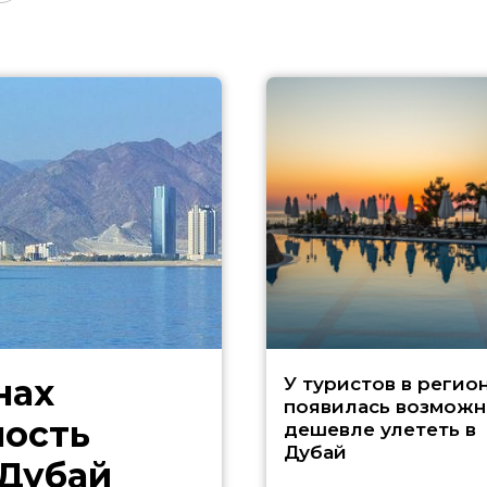
нах
У туристов в регио
появилась возможн
ность
дешевле улететь в
Дубай
 Дубай