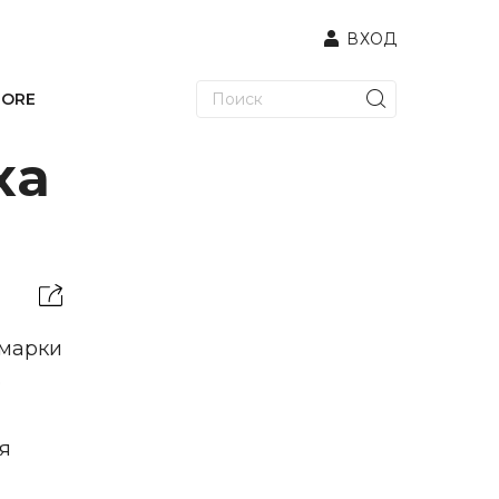
ВХОД
TORE
ха
рмарки
ю
ся