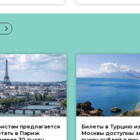
ристам предлагается
Билеты в Турцию и
етать в Париж
Москвы доступны за
шевле 30 тысяч
тысяч рублей в пик