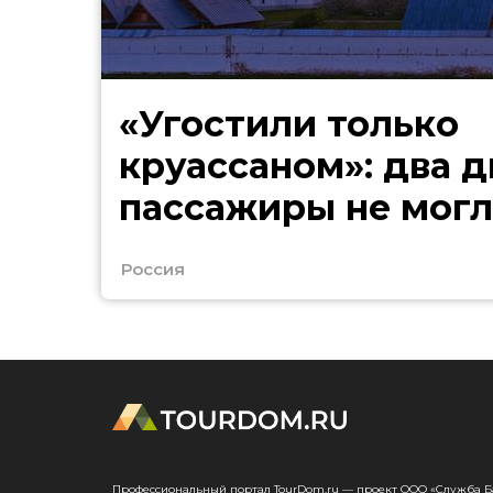
«Угостили только
круассаном»: два д
пассажиры не могл
в Сочи
Россия
Профессиональный портал TourDom.ru — проект ООО «Служба Банк