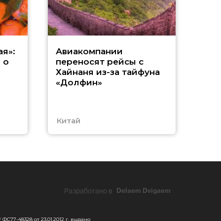
Р
я»:
Авиакомпании
 о
переносят рейсы с
м
Хайнаня из-за тайфуна
«Долфин»
и
Китай
Таи
Разработано в
Delaem Dvigaem
С77-48328 от 23.01.2012 г. выдано