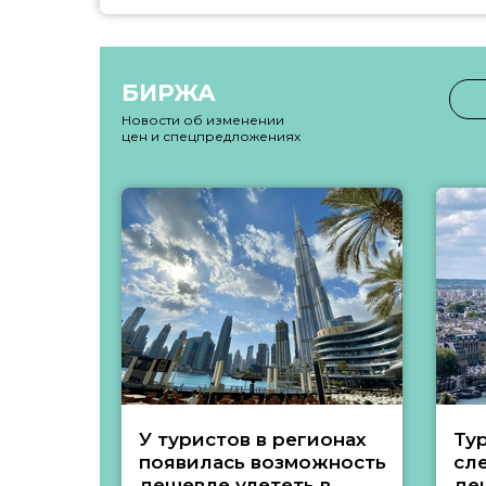
БИРЖА
Новости об изменении
цен и спецпредложениях
У туристов в регионах
Ту
появилась возможность
сл
дешевле улететь в
де