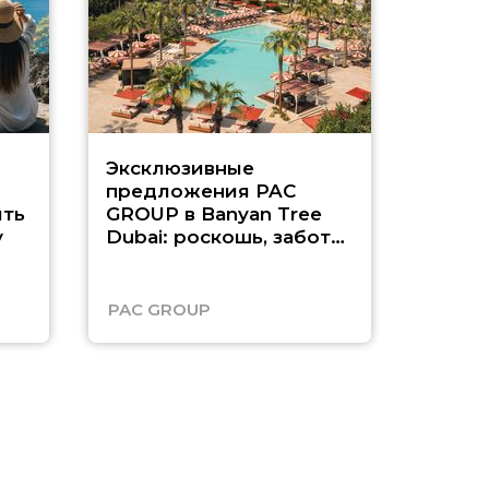
Эксклюзивные
Как п
предложения PAC
насыщ
ть
GROUP в Banyan Tree
Рас-э
у
Dubai: роскошь, забота
о детях и выгода до
45%
PAC GROUP
Русск