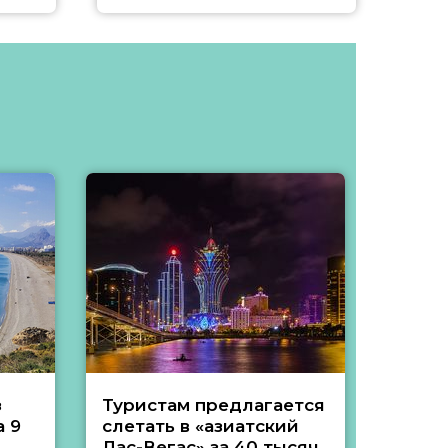
з
Туристам предлагается
Туры 
 9
слетать в «азиатский
подеш
Лас-Вегас» за 40 тысяч
тысяч