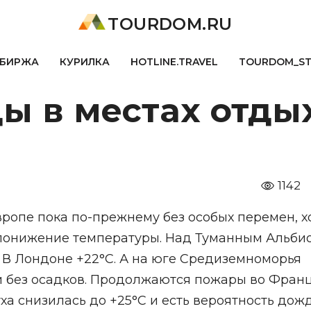
TOURDOM.RU
БИРЖА
КУРИЛКА
HOTLINE.TRAVEL
TOURDOM_S
ы в местах отды
1142
вропе пока по-прежнему без особых перемен, х
 понижение температуры. Над Туманным Альби
 В Лондоне +22°С. А на юге Средиземноморья
и без осадков. Продолжаются пожары во Франц
а снизилась до +25°С и есть вероятность дожд