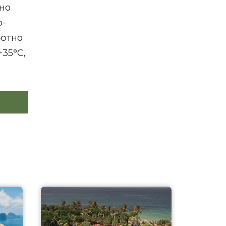
но
о-
лютно
35°С,