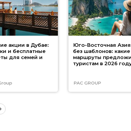
ие акции в Дубае:
Юго-Восточная Азия
ки и бесплатные
без шаблонов: какие
ты для семей и
маршруты предложи
туристам в 2026 год
Group
PAC GROUP