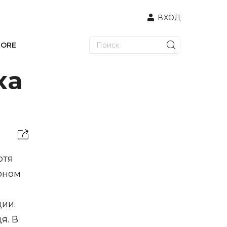
ВХОД
TORE
ха
отя
оном
ии.
я. В