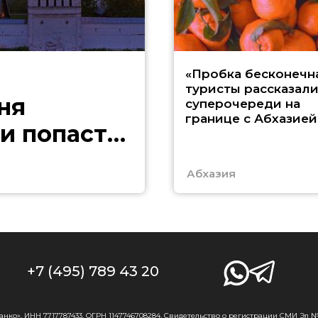
«Пробка бесконечна
туристы рассказали
ня
суперочереди на
границе с Абхазией
и попасть
Абхазия
+7 (495) 789 43 20
о», ИНН 7717787433, ОГРН 1147746708284. Свидетельство о регистрации СМИ Эл № Ф