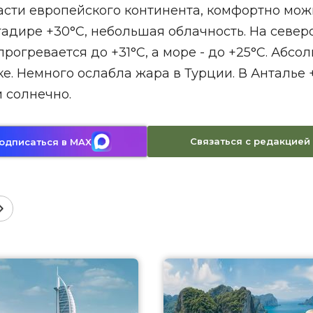
асти европейского континента, комфортно мож
гадире +30°С, небольшая облачность. На север
огревается до +31°С, а море - до +25°С. Абсо
. Немного ослабла жара в Турции. В Анталье +
и солнечно.
Связаться с редакцией
одписаться в MAX