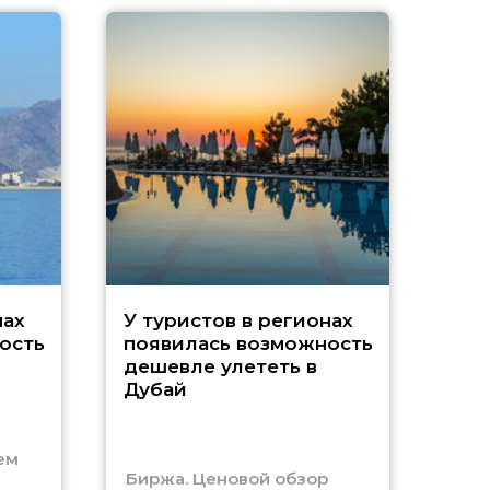
A
нах
У туристов в регионах
ость
появилась возможность
А
дешевле улететь в
Дубай
г
ем
Биржа. Ценовой обзор
Отм