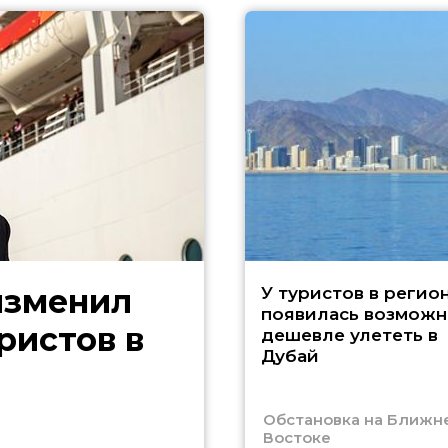
изменил
У туристов в регио
появилась возможн
ристов в
дешевле улететь в
Дубай
Обстановка на Ближн
Востоке