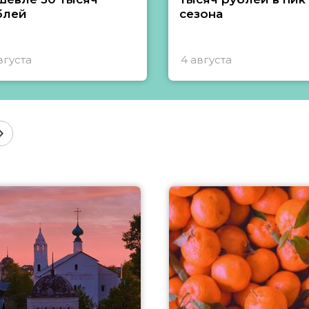
блей
сезона
вгуста
4 августа