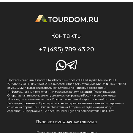
Контакты
+7 (495) 789 43 20
Профессиональный портал TourDom.ru — проект ООО «Служба Банко», ИНН
7717787433, ОГРН 1147746708284. Свидетельство о регистрации СМИ Эл № ФС77-48328
от 23.01.2012 г. выдано Федеральной службой по надзору в сфере связи,
информационных технологий и массовых коммуникаций (Роскомнадзор).
Оперативная информация о туристическом рынке в России и во всем мире.
Новости, рыночная аналитика. Профессиональный туристический форум.
Вебинары, тренинги. При перепечатке материалов или частичном цитировании
ссылка на портал TourDom.ru обязательна. Отдельные публикации могут
содержать информацию, не предназначенную для пользователей до 16 лет.
Политика конфиденциальности
Пользовательское соглашение