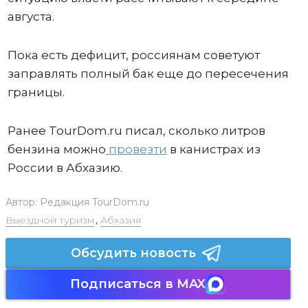
августа.
Пока есть дефицит, россиянам советуют
заправлять полный бак еще до пересечения
границы.
Ранее TourDom.ru писал, сколько литров
бензина можно
провезти
в канистрах из
России в Абхазию.
Автор:
Редакция TourDom.ru
Выездной туризм
,
Абхазия
Обсудить новость
Подписаться в MAX