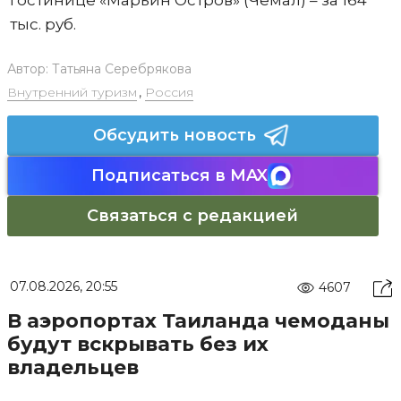
гостинице «Марьин Остров» (Чемал) – за 164
тыс. руб.
Автор:
Татьяна Серебрякова
Внутренний туризм
,
Россия
Обсудить новость
Подписаться в MAX
Связаться с редакцией
07.08.2026, 20:55
4607
В аэропортах Таиланда чемоданы
будут вскрывать без их
владельцев