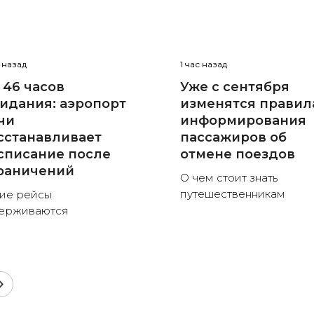
с назад
1 час назад
 46 часов
Уже с сентября
идания: аэропорт
изменятся правил
чи
информирования
сстанавливает
пассажиров об
списание после
отмене поездов
раничений
О чем стоит знать
путешественникам
ие рейсы
ерживаются