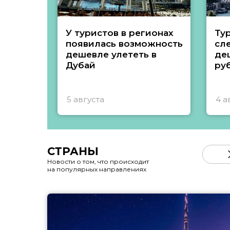
У туристов в регионах
Ту
появилась возможность
сл
дешевле улететь в
де
Дубай
ру
5 августа
4 а
СТРАНЫ
Новости о том, что происходит
на популярных направлениях