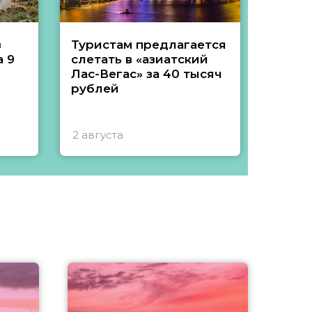
з
Туристам предлагается
Туры 
 9
слетать в «азиатский
подеш
Лас-Вегас» за 40 тысяч
тысяч
рублей
2 августа
1 авгу