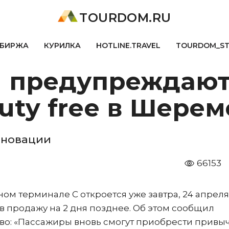
TOURDOM.RU
БИРЖА
КУРИЛКА
HOTLINE.TRAVEL
TOURDOM_S
 предупреждают
duty free в Шере
еновации
66153
ом терминале С откроется уже завтра, 24 апреля
в продажу на 2 дня позднее. Об этом сообщил
во: «Пассажиры вновь смогут приобрести привы