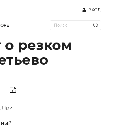
ВХОД
TORE
 о резком
метьево
. При
чный