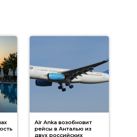
A
А
г
Чар
нах
Air Anka возобновит
ость
рейсы в Анталью из
двух российских