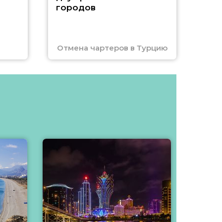
городов
Отмена чартеров в Турцию