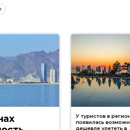
нах
У туристов в регио
появилась возможн
ность
дешевле улететь в