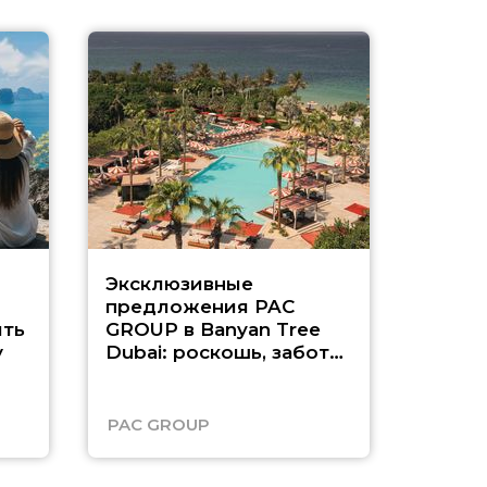
Эксклюзивные
Как п
предложения PAC
насыщ
ть
GROUP в Banyan Tree
Рас-э
у
Dubai: роскошь, забота
о детях и выгода до
45%
PAC GROUP
Русск