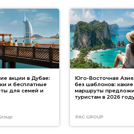
ие акции в Дубае:
Юго-Восточная Азия
ки и бесплатные
без шаблонов: какие
ты для семей и
маршруты предложи
туристам в 2026 год
Group
PAC GROUP