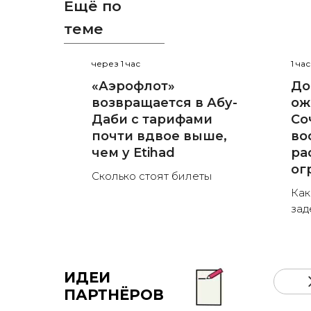
Ещё по
теме
через 1 час
1 ча
«Аэрофлот»
До
возвращается в Абу-
ож
Даби с тарифами
Со
почти вдвое выше,
во
чем у Etihad
ра
ог
Сколько стоят билеты
Как
зад
ИДЕИ
ПАРТНЁРОВ