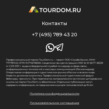
Контакты
+7 (495) 789 43 20
Профессиональный портал TourDom.ru — проект ООО «Служба Банко», ИНН
7717787433, ОГРН 1147746708284. Свидетельство о регистрации СМИ Эл № ФС77-48328
от 23.01.2012 г. выдано Федеральной службой по надзору в сфере связи,
информационных технологий и массовых коммуникаций (Роскомнадзор).
Оперативная информация о туристическом рынке в России и во всем мире.
Новости, рыночная аналитика. Профессиональный туристический форум.
Вебинары, тренинги. При перепечатке материалов или частичном цитировании
ссылка на портал TourDom.ru обязательна. Отдельные публикации могут
содержать информацию, не предназначенную для пользователей до 16 лет.
Политика конфиденциальности
Пользовательское соглашение