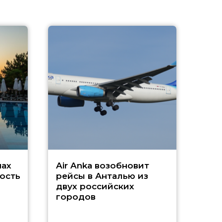
A
А
г
Чар
нах
Air Anka возобновит
ость
рейсы в Анталью из
двух российских
городов