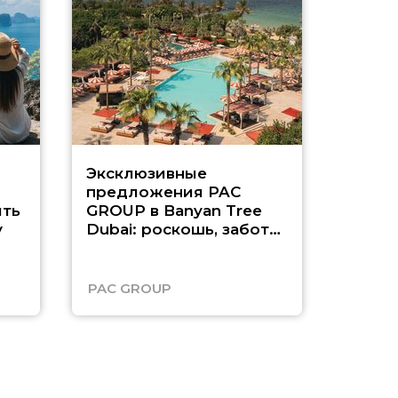
Эксклюзивные
Как п
предложения PAC
насыщ
ть
GROUP в Banyan Tree
Рас-э
у
Dubai: роскошь, забота
о детях и выгода до
45%
PAC GROUP
Русск