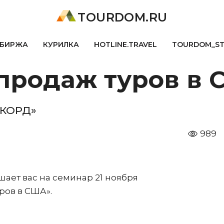
TOURDOM.RU
БИРЖА
КУРИЛКА
HOTLINE.TRAVEL
TOURDOM_S
продаж туров в 
НКОРД»
989
ает вас на семинар 21 ноября
ров в США».