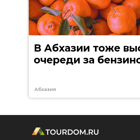
В Абхазии тоже выстроились
очереди за бензин
Абхазия