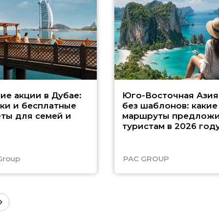
ие акции в Дубае:
Юго-Восточная Азия
ки и бесплатные
без шаблонов: какие
ты для семей и
маршруты предложи
туристам в 2026 год
Group
PAC GROUP