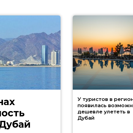
нах
У туристов в регио
появилась возможн
ность
дешевле улететь в
Дубай
 Дубай