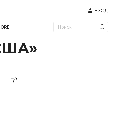
ВХОД
TORE
США»