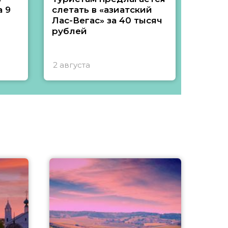
 9
слетать в «азиатский
подеш
Лас-Вегас» за 40 тысяч
тысяч
рублей
2 августа
1 авгу