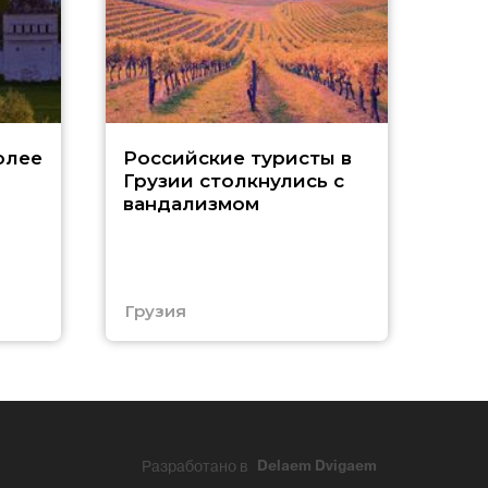
Tu
олее
Российские туристы в
Грузии столкнулись с
р
вандализмом
С
Грузия
Тур
Разработано в
Delaem Dvigaem