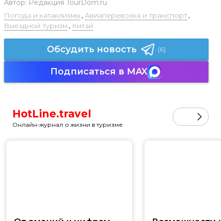
Автор:
Редакция TourDom.ru
Погода и катаклизмы
,
Авиаперевозка и транспорт
,
Выездной туризм
,
Китай
Обсудить новость
(6)
Подписаться в MAX
HotLine.travel
Онлайн-журнал о жизни в туризме