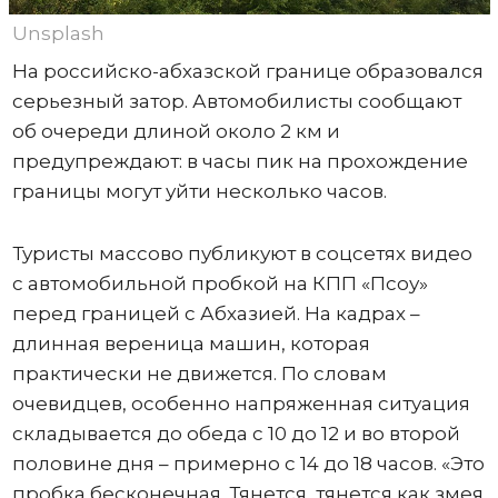
Unsplash
На российско-абхазской границе образовался
серьезный затор. Автомобилисты сообщают
об очереди длиной около 2 км и
предупреждают: в часы пик на прохождение
границы могут уйти несколько часов.
Туристы массово публикуют в соцсетях видео
с автомобильной пробкой на КПП «Псоу»
перед границей с Абхазией. На кадрах –
длинная вереница машин, которая
практически не движется. По словам
очевидцев, особенно напряженная ситуация
складывается до обеда с 10 до 12 и во второй
половине дня – примерно с 14 до 18 часов. «Это
пробка бесконечная. Тянется, тянется как змея.