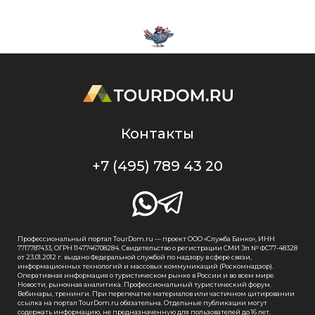
Контакты
+7 (495) 789 43 20
Профессиональный портал TourDom.ru — проект ООО «Служба Банко», ИНН
7717787433, ОГРН 1147746708284. Свидетельство о регистрации СМИ Эл № ФС77-48328
от 23.01.2012 г. выдано Федеральной службой по надзору в сфере связи,
информационных технологий и массовых коммуникаций (Роскомнадзор).
Оперативная информация о туристическом рынке в России и во всем мире.
Новости, рыночная аналитика. Профессиональный туристический форум.
Вебинары, тренинги. При перепечатке материалов или частичном цитировании
ссылка на портал TourDom.ru обязательна. Отдельные публикации могут
содержать информацию, не предназначенную для пользователей до 16 лет.