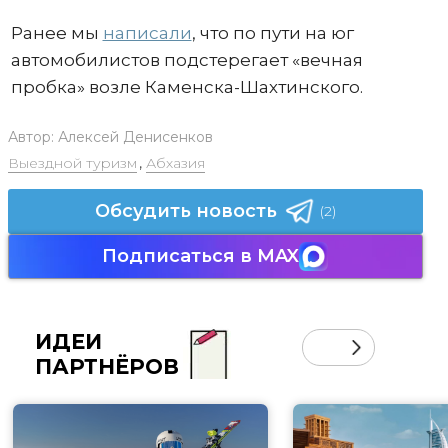
Ранее мы
написали
, что по пути на юг
автомобилистов подстерегает «вечная
пробка» возле Каменска-Шахтинского.
Автор:
Алексей Денисенков
Выездной туризм
,
Абхазия
Обсудить новость
(2)
Подписаться в MAX
ИДЕИ
ПАРТНЁРОВ