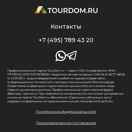
Контакты
+7 (495) 789 43 20
Профессиональный портал TourDom.ru — проект ООО «Служба Банко», ИНН
7717787433, ОГРН 1147746708284. Свидетельство о регистрации СМИ Эл № ФС77-48328
от 23.01.2012 г. выдано Федеральной службой по надзору в сфере связи,
информационных технологий и массовых коммуникаций (Роскомнадзор).
Оперативная информация о туристическом рынке в России и во всем мире.
Новости, рыночная аналитика. Профессиональный туристический форум.
Вебинары, тренинги. При перепечатке материалов или частичном цитировании
ссылка на портал TourDom.ru обязательна. Отдельные публикации могут
содержать информацию, не предназначенную для пользователей до 16 лет.
Политика конфиденциальности
Пользовательское соглашение