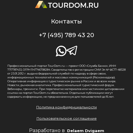
Контакты
+7 (495) 789 43 20
Профессиональный портал TourDom.ru — проект ООО «Служба Банко», ИНН
7717787433, ОГРН 1147746708284. Свидетельство о регистрации СМИ Эл № ФС77-48328
от 23.01.2012 г. выдано Федеральной службой по надзору в сфере связи,
информационных технологий и массовых коммуникаций (Роскомнадзор).
Оперативная информация о туристическом рынке в России и во всем мире.
Новости, рыночная аналитика. Профессиональный туристический форум.
Вебинары, тренинги. При перепечатке материалов или частичном цитировании
ссылка на портал TourDom.ru обязательна. Отдельные публикации могут
содержать информацию, не предназначенную для пользователей до 16 лет.
Политика конфиденциальности
Пользовательское соглашение
Разработано в
Delaem Dvigaem