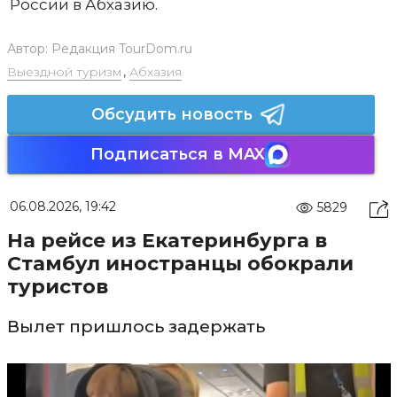
России в Абхазию.
Автор:
Редакция TourDom.ru
Выездной туризм
,
Абхазия
Обсудить новость
Подписаться в MAX
06.08.2026, 19:42
5829
На рейсе из Екатеринбурга в
Стамбул иностранцы обокрали
туристов
Вылет пришлось задержать