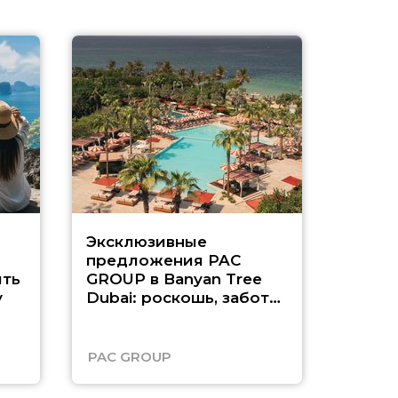
Эксклюзивные
Как п
предложения PAC
насыщ
ть
GROUP в Banyan Tree
Рас-э
у
Dubai: роскошь, забота
о детях и выгода до
45%
PAC GROUP
Русск