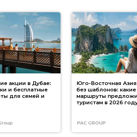
ие акции в Дубае:
Юго-Восточная Азия
ки и бесплатные
без шаблонов: какие
ты для семей и
маршруты предложи
туристам в 2026 год
Group
PAC GROUP