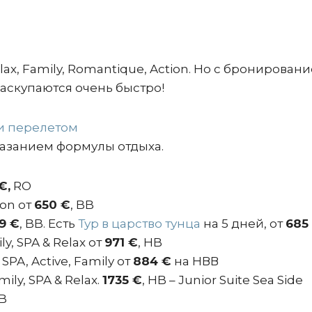
lax, Family, Romantique, Action. Но с бронирован
раскупаются очень быстро!
 и перелетом
 указанием формулы отдыха.
€,
RO
ion от
650 €
, BB
9 €
, BB. Есть
Тур в царство тунца
на 5 дней, от
685
ly, SPA & Relax от
971 €
, HB
SPA, Active, Family от
884 €
на НВВ
mily, SPA & Relax.
1735 €
, HB – Junior Suite Sea Side
BB