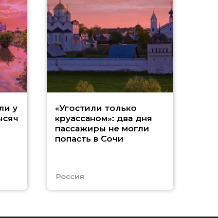
«
ли у
«Угостили только
ысяч
круассаном»: два дня
т
пассажиры не могли
попасть в Сочи
с
А
Россия
Абх