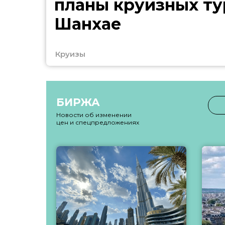
планы круизных ту
Шанхае
Круизы
БИРЖА
Новости об изменении
цен и спецпредложениях