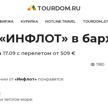
TOURDOM.RU
БИРЖА
КУРИЛКА
HOTLINE.TRAVEL
TOURDOM_S
 «ИНФЛОТ» в бар
 17.09 с перелетом от 509 €
1180
инии от
«Инфлот»
понравятся:
;
 и теплое море;