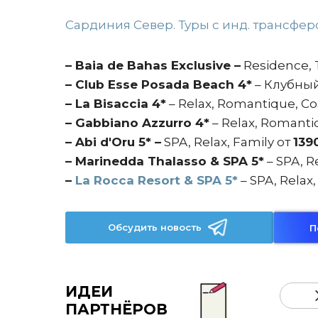
Сардиния Север. Туры с инд. трансфе
– Baia de Bahas Exclusive –
Residence, T
– Club Esse Posada Beach 4*
– Клубный 
– La Bisaccia 4*
– Relax, Romantique, Co
– Gabbiano Azzurro 4*
– Relax, Romant
– Abi d'Oru 5* –
SPA, Relax, Family от
139
– Marinedda Thalasso & SPA 5*
– SPA, R
–
La Rocca Resort & SPA 5*
– SPA, Relax
Обсудить новость
П
ИДЕИ
ПАРТНЁРОВ