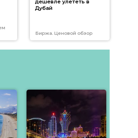
А
дешевле улететь в
Дубай
г
ем
Биржа. Ценовой обзор
Отм