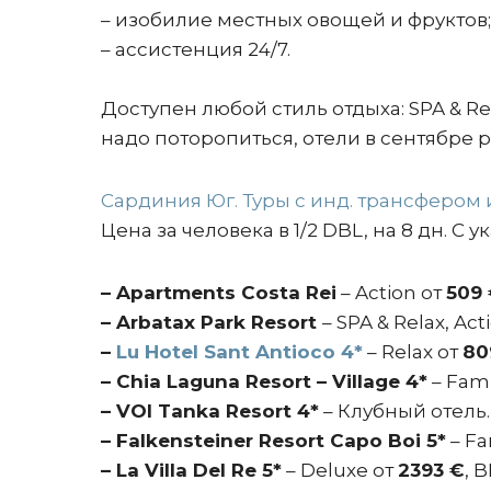
– изобилие местных овощей и фруктов;
– ассистенция 24/7.
Доступен любой стиль отдыха: SPA & Re
надо поторопиться, отели в сентябре 
Сардиния Юг. Туры с инд. трансфером
Цена за человека в 1/2 DBL, на 8 дн. С
– Apartments Costa Rei
– Action от
509 
– Arbatax Park Resort
– SPA & Relax, Act
–
Lu Hotel Sant Antioco 4*
– Relax от
80
– Chia Laguna Resort – Village 4*
– Fami
– VOI Tanka Resort 4*
– Клубный отель. 
– Falkensteiner Resort Capo Boi 5*
– Fa
– La Villa Del Re 5*
– Deluxe от
2393 €
, 