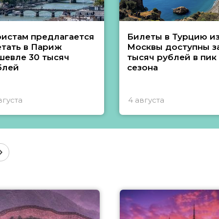
ристам предлагается
Билеты в Турцию и
етать в Париж
Москвы доступны за
шевле 30 тысяч
тысяч рублей в пик
блей
сезона
вгуста
4 августа