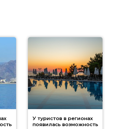
A
нах
У туристов в регионах
ость
появилась возможность