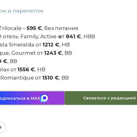
ром и перелетом
rilocale –
595 €
, без питания
отель. Family, Active
о
т
841 €
, НВВ
sta Smeralda от
1212 €
, НВ
ique, Gourmet от
1243 €
, ВВ
0 €
, ВВ
elax от
1556 €
, НВ
, Romantique от
1510 €
, ВВ
Связаться с редакцией
одписаться в MAX