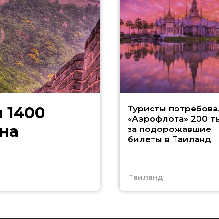
 1400
Туристы потребова
«Аэрофлота» 200 т
на
за подорожавшие
билеты в Таиланд
Таиланд