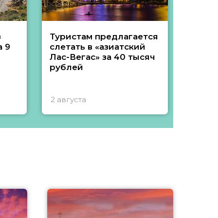
з
Туристам предлагается
Туры 
 9
слетать в «азиатский
подеш
Лас-Вегас» за 40 тысяч
тысяч
рублей
2 августа
1 авгу