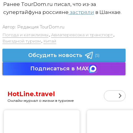
Ранее TourDom.ru писал, что из-за
супертайфуна россияне
застряли
в Шанхае.
Автор:
Редакция TourDom.ru
Погода и катаклизмы
,
Авиаперевозка и транспорт
,
Выездной туризм
,
Китай
Обсудить новость
(5)
Подписаться в MAX
HotLine.travel
Онлайн-журнал о жизни в туризме