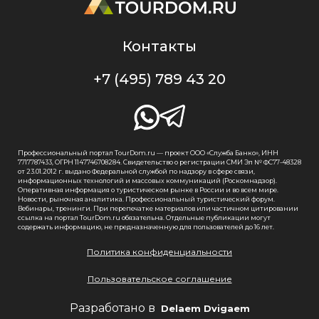
Контакты
+7 (495) 789 43 20
Профессиональный портал TourDom.ru — проект ООО «Служба Банко», ИНН
7717787433, ОГРН 1147746708284. Свидетельство о регистрации СМИ Эл № ФС77-48328
от 23.01.2012 г. выдано Федеральной службой по надзору в сфере связи,
информационных технологий и массовых коммуникаций (Роскомнадзор).
Оперативная информация о туристическом рынке в России и во всем мире.
Новости, рыночная аналитика. Профессиональный туристический форум.
Вебинары, тренинги. При перепечатке материалов или частичном цитировании
ссылка на портал TourDom.ru обязательна. Отдельные публикации могут
содержать информацию, не предназначенную для пользователей до 16 лет.
Политика конфиденциальности
Пользовательское соглашение
Разработано в
Delaem Dvigaem