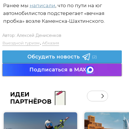
Ранее мы
написали
, что по пути на юг
автомобилистов подстерегает «вечная
пробка» возле Каменска-Шахтинского.
Автор:
Алексей Денисенков
Выездной туризм
,
Абхазия
Обсудить новость
(2)
Подписаться в MAX
ИДЕИ
ПАРТНЁРОВ